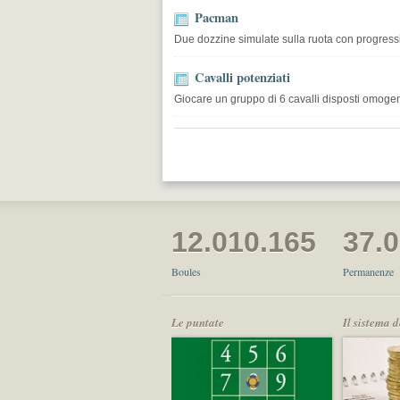
Pacman
Due dozzine simulate sulla ruota con progressi
Cavalli potenziati
Giocare un gruppo di 6 cavalli disposti omoge
12.010.165
37.
Boules
Permanenze
Le puntate
Il sistema 