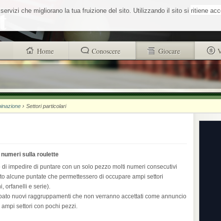
Cerca nel sit
vizi che migliorano la tua fruizione del sito. Utilizzando il sito si ritiene ac
Home
Conoscere
Giocare
V
trovi anche
Buono a sapersi
Glossario
Chi siamo
Sistemisti
Autori
›
binazione
Settori particolari
Wheel Quiz
strucr88256d4d101312ad8b9518a71c1e
Men vs Wheel
Informativa utilizzo cookies
La Roulette secondo Massimo Aurelio
numeri sulla roulette
vo di impedire di puntare con un solo pezzo molti numeri consecutivi
vato alcune puntate che permettessero di occupare ampi settori
 orfanelli e serie).
uppato nuovi raggruppamenti che non verranno accettati come annuncio
 ampi settori con pochi pezzi.