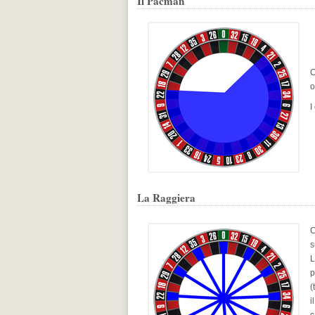
Il Pacman
C
o
I
La Raggiera
C
s
L
p
(
i