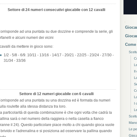
Settore di 24 numeri consecutivi giocabile con 12 cavalli
Navig
Giocar
orrisponde ad una puntata su due dozzine e comprende la serie, gli
Gioca
rfanelli e alcuni numeri dei vicini
Come 
 cavalli da mettere in gioco sono:
Scelt
1/2 - 5/8 - 6/9. 10/11 - 13/16 - 14/17 - 20/21 - 22/25 - 23/24 - 27/30 -
C
31/34 - 33/36
Le
Il
La
Se
C
Settore di 12 numeri giocabile con 6 cavalli
L
orrisponde ad una puntata su una dozzina ed è formata da numeri
I 
ulla roulette alla stessa distanza tra loro.
Le
a particolarità di questa combinazione è che ogni volta che cadrà la
Scelt
allina sarà o nel numero della raggiera o nella casella a fianco
Manov
tranne il 24). Questo particolare piace molto a chi quando gioca vuole
Le p
l brivido e l'adrenalina e si posiziona ad osservare la pallina quando
Gioca