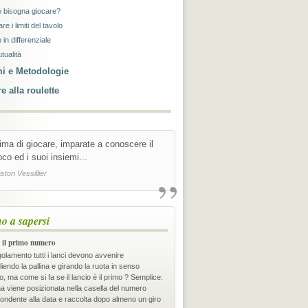
 bisogna giocare?
re i limiti del tavolo
 in differenziale
tualità
mi e Metodologie
e alla roulette
ima di giocare, imparate a conoscere il
oco ed i suoi insiemi...
”
ston Vessillier
o a sapersi
 il primo numero
olamento tutti i lanci devono avvenire
iendo la pallina e girando la ruota in senso
, ma come si fa se il lancio è il primo ? Semplice:
ina viene posizionata nella casella del numero
pondente alla data e raccolta dopo almeno un giro