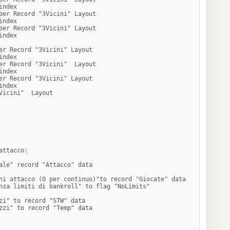
ndex

ber Record "3Vicini" Layout

ndex

ber Record "3Vicini" Layout

ndex

er Record "3Vicini" Layout

ndex

er Record "3Vicini"  Layout

ndex

er Record "3Vicini" Layout

ndex

Vicini"  Layout

ttacco:

ale" record "Attacco" data

ni attacco (0 per continuo)"to record "Giocate" data

nza limiti di bankroll" to flag "NoLimits"

zi" to record "STW" data

zzi" to record "Temp" data
