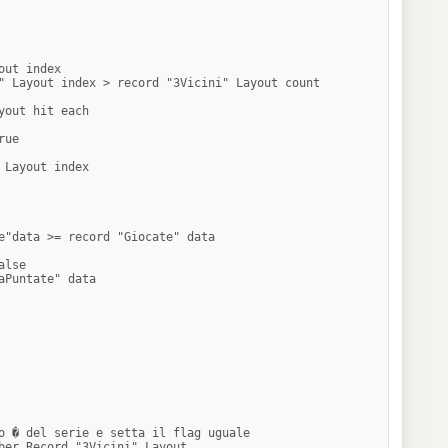
ut index

" Layout index > record "3Vicini" Layout count

yout hit each

ue

 Layout index

e"data >= record "Giocate" data

lse

aPuntate" data

o � del serie e setta il flag uguale

ber Record "3Vicini" Layout
