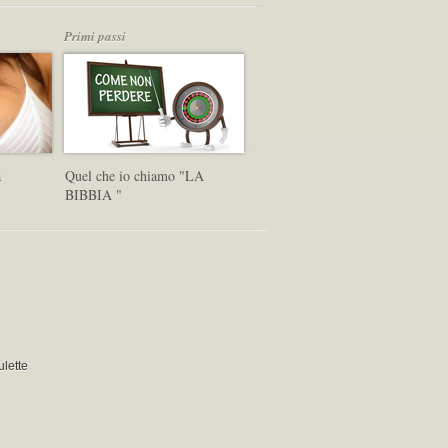
Primi passi
a
Quel che io chiamo "LA
BIBBIA "
ulette