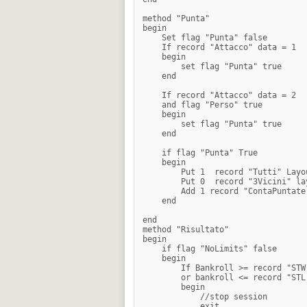
method "Punta"

begin

    Set flag "Punta" false

    If record "Attacco" data = 1

    begin

        set flag "Punta" true

    end

    If record "Attacco" data = 2

    and flag "Perso" true

    begin

        set flag "Punta" true

    end

    if flag "Punta" True

    begin

        Put 1  record "Tutti" Layou
        Put 0  record "3Vicini" lay
        Add 1 record "ContaPuntate"
    end

end

method "Risultato"

begin

    if flag "NoLimits" false

    begin

        If Bankroll >= record "STW"
        or bankroll <= record "STL"
        begin

            //stop session

            exit
