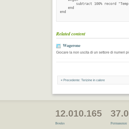
        subtract 100% record "Temp
    end

end

Related content
Wagerone
Giocare la non uscita di un settore di numeri p
« Precedente: Terizine in calore
12.010.165
37.
Boules
Permanenze