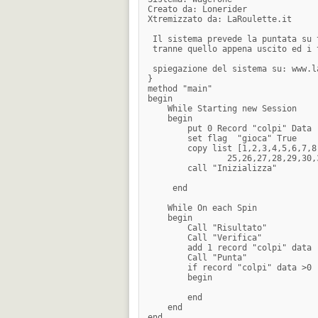
Creato da: Lonerider

Xtremizzato da: LaRoulette.it

 Il sistema prevede la puntata su 
 tranne quello appena uscito ed i 
 spiegazione del sistema su: www.l
}

method "main"

begin

    While Starting new Session

    begin

        put 0 Record "colpi" Data

        set flag  "gioca" True

        copy list [1,2,3,4,5,6,7,8
                25,26,27,28,29,30,
        call "Inizializza"

     end

    While On each Spin

    begin

        Call "Risultato"

        Call "Verifica"

        add 1 record "colpi" data

        Call "Punta"

        if record "colpi" data >0

        begin

        end

    end

end
