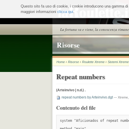
Salta
Questo sito fa uso di cookie, i cookie introducono una gamma di ser
ai
maggiori informazioni
contenuti.
clicca qui
.
|
Salta
alla
Sezioni
La fortuna va e viene, la conoscenza rimane
navigazione
Risorse
›
›
›
Home
Risorse
Roulette Xtreme
Sistemi Xtreme
Repeat numbers
(Arteinvivo | n.d.) .
repeat numbers by Arteinvivo.dgt
— Xtreme,
Contenuto del file
system "Aficionados of repeat numb
method "main"
