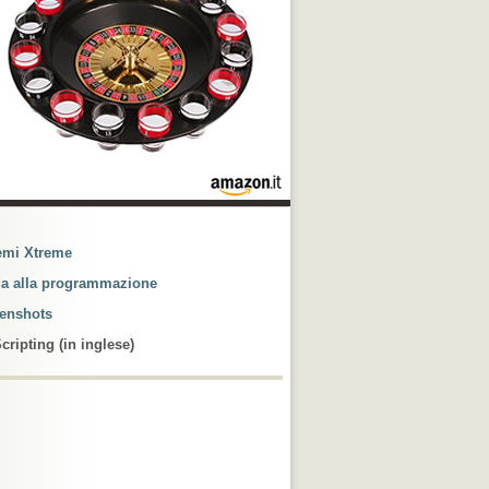
gazione
emi Xtreme
a alla programmazione
enshots
cripting (in inglese)
count
