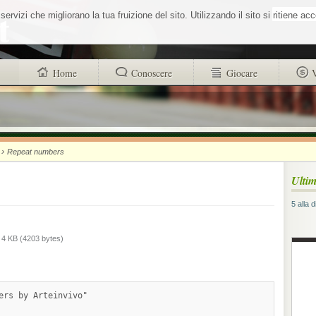
Cerca nel sit
vizi che migliorano la tua fruizione del sito. Utilizzando il sito si ritiene ac
Home
Conoscere
Giocare
trovi anche
Buono a sapersi
Glossario
Chi siamo
Sistemisti
Autori
›
Repeat numbers
Wheel Quiz
strucr88256d4d101312ad8b9518a71c1e
Ultim
Men vs Wheel
Informativa utilizzo cookies
5 alla 
La Roulette secondo Massimo Aurelio
 4 KB (4203 bytes)
ers by Arteinvivo"
