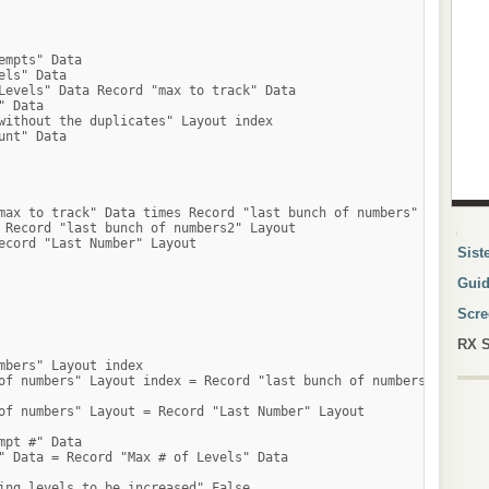
empts" Data

ls" Data

Levels" Data Record "max to track" Data

 Data

without the duplicates" Layout index

nt" Data

max to track" Data times Record "last bunch of numbers" Layout

 Record "last bunch of numbers2" Layout

Navi
ecord "Last Number" Layout

Sist
Guid
Scre
RX S
mbers" Layout index

of numbers" Layout index = Record "last bunch of numbers" Layout 
of numbers" Layout = Record "Last Number" Layout

mpt #" Data

" Data = Record "Max # of Levels" Data

ing levels to be increased" False
