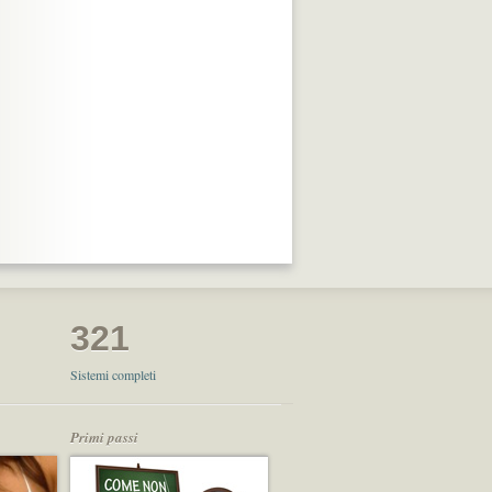
 Layout

321
Sistemi completi
Primi passi