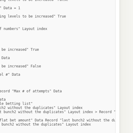
" Data = 1

ing levels to be increased" True

f numbers" Layout index

 be increased" True

Data

 be increased" False

el #" Data

ecord "Max # of attempts" Data

ta

le betting list"

ch2 without the duplicates" Layout index

t bunch2 without the duplicates" Layout index > Record "Level #" 
flat bet amount" Data Record "last bunch2 without the duplicates"
 bunch2 without the duplicates" Layout index
