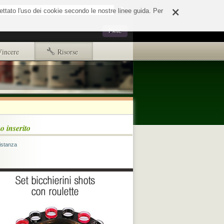
×
o
cettato l'uso dei cookie secondo le nostre linee guida. Per
Strumenti
Privé
personali
Vincere
Risorse
Primi passi
Copyright e disclaimer
d65244e508fd.html
o inserito
ads.txt
distanza