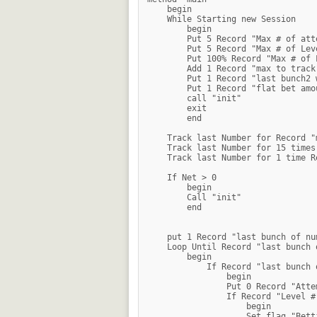
    begin

    While Starting new Session

        begin

        Put 5 Record "Max # of att
        Put 5 Record "Max # of Leve
        Put 100% Record "Max # of 
        Add 1 Record "max to track"
        Put 1 Record "last bunch2 
        Put 1 Record "flat bet amou
        call "init"

        exit

        end

    Track last Number for Record "
    Track last Number for 15 times
    Track last Number for 1 time R
    If Net > 0

        begin

        Call "init"

        end

    put 1 Record "last bunch of nu
    Loop Until Record "last bunch 
        begin

            If Record "last bunch 
                begin

                Put 0 Record "Atte
                If Record "Level #
                    begin

                    Set flag "Bett