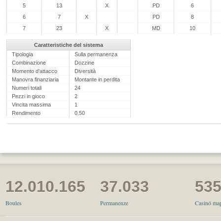
5
13
X
PD
6
6
7
X
PD
8
7
23
X
MD
10
Caratteristiche del sistema
Tipologia
Sulla permanenza
Combinazione
Dozzine
Momento d'attacco
Diversità
Manovra finanziaria
Montante in perdita
Numeri totali
24
Pezzi in gioco
2
Vincita massima
1
Rendimento
0.50
12.010.165
37.033
53
Boules
Permanenze
Casinó map