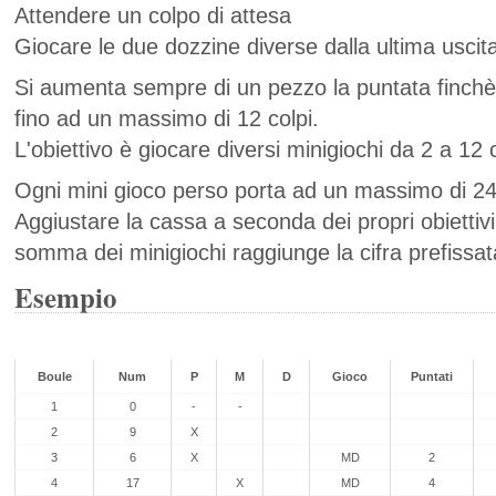
Attendere un colpo di attesa
Giocare le due dozzine diverse dalla ultima uscit
Si aumenta sempre di un pezzo la puntata finchè n
fino ad un massimo di 12 colpi.
L'obiettivo è giocare diversi minigiochi da 2 a 12 
Ogni mini gioco perso porta ad un massimo di 24 
Aggiustare la cassa a seconda dei propri obiettiv
somma dei minigiochi raggiunge la cifra prefissat
Esempio
Boule
Num
P
M
D
Gioco
Puntati
1
0
-
-
2
9
X
3
6
X
MD
2
4
17
X
MD
4