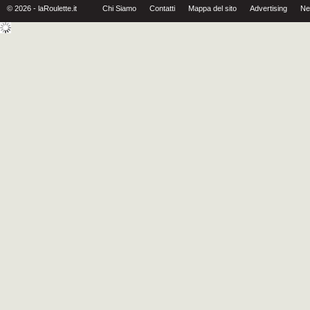
© 2026 - laRoulette.it
Chi Siamo
Contatti
Mappa del sito
Advertising
Ne