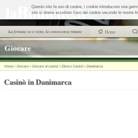
Salta
Questo sito fa uso di cookie, i cookie introducono una gamma 
ai
contenuti.
sito si ritiene accettato l'uso dei cookie secondo le nostre 
|
Salta
alla
Sezioni
La fortuna va e viene, la conoscenza rimane
Home
navigazione
trovi anche
Giocare
Chi siamo
›
›
›
›
Home
Giocare
Giocare al casinò
Elenco Casinò
Danimarca
Wheel Quiz
Casinò in Danimarca
Men vs Wheel
La Roulette secon