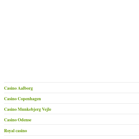
Casino Aalborg
Casino Copenhagen
Casino Munkebjerg Vejle
Casino Odense
Royal casino