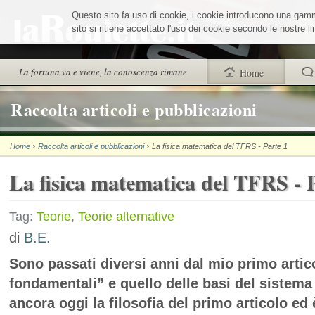
Salta
Questo sito fa uso di cookie, i cookie introducono una gamma 
ai
contenuti.
sito si ritiene accettato l'uso dei cookie secondo le nostre 
|
Salta
alla
Sezioni
La fortuna va e viene, la conoscenza rimane
Home
navigazione
trovi anche
Raccolta articoli e pubblicazioni
Chi siamo
›
›
Home
Raccolta articoli e pubblicazioni
La fisica matematica del TFRS - Parte 1
Wheel Quiz
La fisica matematica del TFRS - 
Men vs Wheel
La Roulette secon
Tag:
Teorie
,
Teorie alternative
di
B.E.
Sono passati diversi anni dal mio primo artic
fondamentali” e quello delle basi del sistem
ancora oggi la filosofia del primo articolo ed 