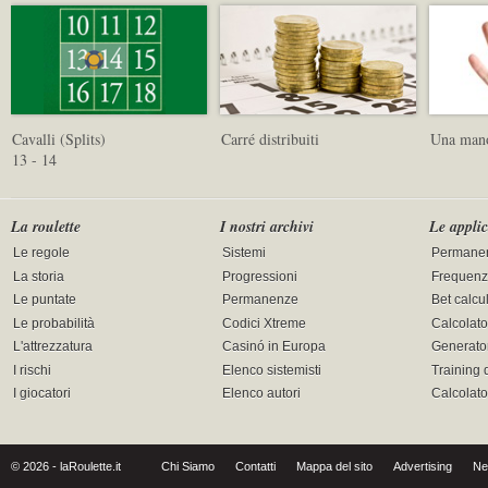
Cavalli (Splits)
Carré distribuiti
Una mano
13 - 14
La roulette
I nostri archivi
Le applic
Le regole
Sistemi
Permane
La storia
Progressioni
Frequenz
Le puntate
Permanenze
Bet calcu
Le probabilità
Codici Xtreme
Calcolato
L'attrezzatura
Casinó in Europa
Generator
I rischi
Elenco sistemisti
Training 
I giocatori
Elenco autori
Calcolat
© 2026 - laRoulette.it
Chi Siamo
Contatti
Mappa del sito
Advertising
Ne