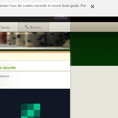
×
o
cettato l'uso dei cookie secondo le nostre linee guida. Per
Strumenti
Privé
personali
Vincere
Risorse
Primi passi
Copyright e disclaimer
d65244e508fd.html
o inserito
ads.txt
distanza