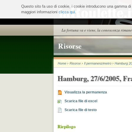
Salta
Questo sito fa uso di cookie, i cookie introducono una gamma di ser
ai
maggiori informazioni
contenuti.
clicca qui
.
|
Salta
alla
Sezioni
La fortuna va e viene, la conoscenza rimane
navigazione
Risorse
›
›
›
Home
Risorse
Il permanenzimetro
Hamburg 20
Hamburg, 27/6/2005, Fr
Visualizza la permanenza
Scarica file di excel
Scarica file di testo
Riepilogo