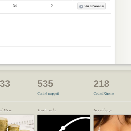
34
2
033
535
218
Casinó mappati
Codici Xtreme
del Mese
Trovi anche
In evidenza