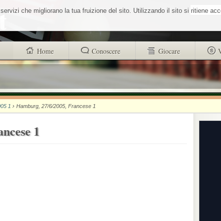
Cerca nel sit
vizi che migliorano la tua fruizione del sito. Utilizzando il sito si ritiene ac
Home
Conoscere
Giocare
trovi anche
Buono a sapersi
Glossario
Chi siamo
Sistemisti
Autori
›
05 1
Hamburg, 27/6/2005, Francese 1
Wheel Quiz
strucr88256d4d101312ad8b9518a71c1e
ancese 1
Men vs Wheel
Informativa utilizzo cookies
La Roulette secondo Massimo Aurelio