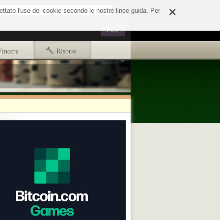
×
o
cettato l'uso dei cookie secondo le nostre linee guida. Per
Strumenti
Privé
personali
Vincere
Risorse
Primi passi
Copyright e disclaimer
d65244e508fd.html
ads.txt