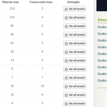
Ritardo max
Consecutivi max
Dettaglio
210
3
114
4
Istruz
65
4
Grafic
Grafi
46
5
Grafic
32
5
Grafi
20
6
Grafic
13
4
Grafic
Grafic
8
7
Grafic
7
7
Grafic
10
10
10
6
9
5