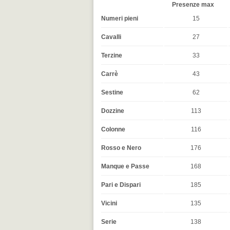
Presenze max
Numeri pieni
15
Cavalli
27
Terzine
33
Carrè
43
Sestine
62
Dozzine
113
Colonne
116
Rosso e Nero
176
Manque e Passe
168
Pari e Dispari
185
Vicini
135
Serie
138