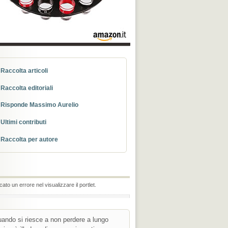
Raccolta articoli
Raccolta editoriali
Risponde Massimo Aurelio
Ultimi contributi
Raccolta per autore
icato un errore nel visualizzare il portlet.
ando si riesce a non perdere a lungo