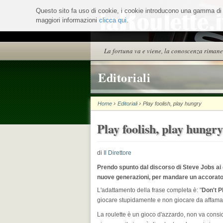
Salta
Questo sito fa uso di cookie, i cookie introducono una gamma di ser
ai
maggiori informazioni
contenuti.
clicca qui
.
|
Salta
alla
Sezioni
La fortuna va e viene, la conoscenza rimane
navigazione
Editoriali
›
›
Home
Editoriali
Play foolish, play hungry
Play foolish, play hungr
di
Il Direttore
Prendo spunto dal discorso di Steve Jobs ai g
nuove generazioni, per mandare un accorato m
L'adattamento della frase completa è: "
Don't P
giocare stupidamente e non giocare da affamat
La roulette è un gioco d'azzardo, non va consid