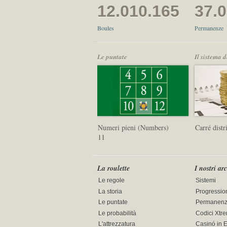
12.010.165
37.
Boules
Permanenze
Le puntate
Il sistema 
Numeri pieni (Numbers)
Carré distr
11
La roulette
I nostri ar
Le regole
Sistemi
La storia
Progressio
Le puntate
Permanen
Le probabilità
Codici Xtr
L'attrezzatura
Casinó in 