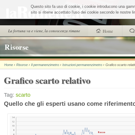
Salta
Questo sito fa uso di cookie, i cookie introducono una gamma 
ai
contenuti.
sito si ritiene accettato l'uso dei cookie secondo le nostre 
|
Salta
alla
Sezioni
La fortuna va e viene, la conoscenza rimane
Home
navigazione
trovi anche
Risorse
Chi siamo
›
›
›
›
Home
Risorse
Il permanenzimetro
Istruzioni permanenzimetro
Grafico scarto relat
Wheel Quiz
Grafico scarto relativo
Men vs Wheel
La Roulette secon
Tag:
scarto
Quello che gli esperti usano come riferiment