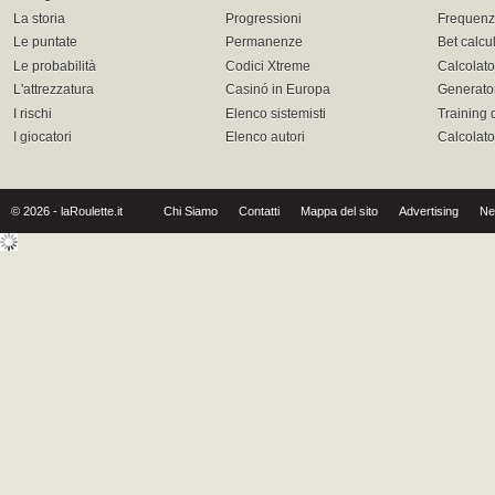
La storia
Progressioni
Frequenz
Le puntate
Permanenze
Bet calcu
Le probabilità
Codici Xtreme
Calcolato
L'attrezzatura
Casinó in Europa
Generator
I rischi
Elenco sistemisti
Training 
I giocatori
Elenco autori
Calcolat
© 2026 - laRoulette.it
Chi Siamo
Contatti
Mappa del sito
Advertising
Ne