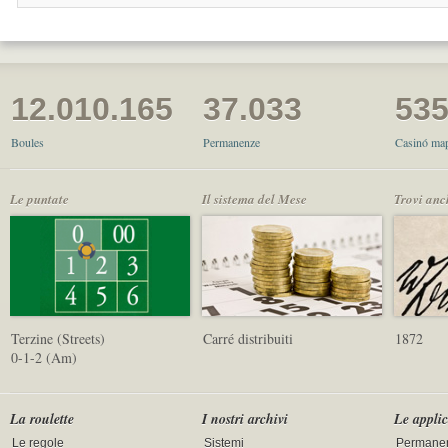
12.010.165
37.033
53
Boules
Permanenze
Casinó map
Le puntate
Il sistema del Mese
Trovi anc
Terzine (Streets)
Carré distribuiti
1872
0-1-2 (Am)
La roulette
I nostri archivi
Le applic
Le regole
Sistemi
Permane