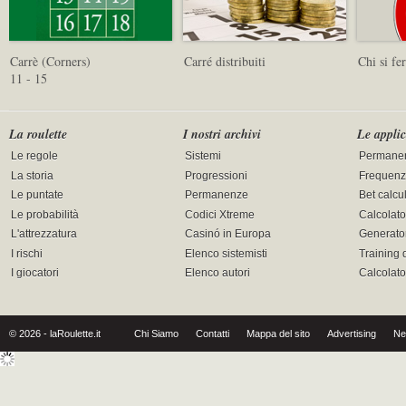
Carrè (Corners)
Carré distribuiti
Chi si fe
11 - 15
La roulette
I nostri archivi
Le applic
Le regole
Sistemi
Permane
La storia
Progressioni
Frequenz
Le puntate
Permanenze
Bet calcu
Le probabilità
Codici Xtreme
Calcolato
L'attrezzatura
Casinó in Europa
Generator
I rischi
Elenco sistemisti
Training 
I giocatori
Elenco autori
Calcolat
© 2026 - laRoulette.it
Chi Siamo
Contatti
Mappa del sito
Advertising
Ne