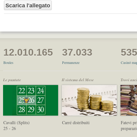
Scarica l'allegato
12.010.165
37.033
53
Boules
Permanenze
Casinó map
Le puntate
Il sistema del Mese
Trovi anc
Cavalli (Splits)
Carré distribuiti
Fatevi p
25 - 26
preparaz