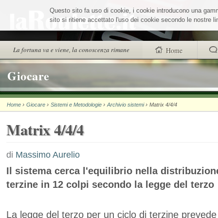
Salta
Questo sito fa uso di cookie, i cookie introducono una gamma 
ai
contenuti.
sito si ritiene accettato l'uso dei cookie secondo le nostre 
|
Salta
alla
Sezioni
La fortuna va e viene, la conoscenza rimane
Home
navigazione
trovi anche
Giocare
Chi siamo
›
›
›
›
Home
Giocare
Sistemi e Metodologie
Archivio sistemi
Matrix 4/4/4
Wheel Quiz
Matrix 4/4/4
Men vs Wheel
La Roulette secon
di
Massimo Aurelio
Il sistema cerca l'equilibrio nella distribuzion
terzine in 12 colpi secondo la legge del terzo
La legge del terzo per un ciclo di terzine prevede 