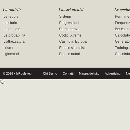
La roulette
I nostri archivi
Le applic
Le regole
Sistemi
Permane
La storia
Progressioni
Frequenz
Le puntate
Permanenze
Bet calcu
Le probabilità
Codici Xtreme
Calcolato
L'attrezzatura
Casinó in Europa
Generator
I rischi
Elenco sistemisti
Training 
I giocatori
Elenco autori
Calcolat
© 2026 - laRoulette.it
Chi Siamo
Contatti
Mappa del sito
Advertising
Ne