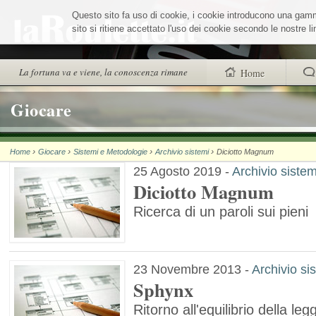
Salta
Questo sito fa uso di cookie, i cookie introducono una gamma 
ai
contenuti.
sito si ritiene accettato l'uso dei cookie secondo le nostre 
|
Salta
alla
Sezioni
La fortuna va e viene, la conoscenza rimane
Home
navigazione
trovi anche
Giocare
Chi siamo
›
›
›
›
Home
Giocare
Sistemi e Metodologie
Archivio sistemi
Diciotto Magnum
Wheel Quiz
25 Agosto 2019
-
Archivio sistem
Men vs Wheel
Diciotto Magnum
Ricerca di un paroli sui pieni
La Roulette secon
23 Novembre 2013
-
Archivio si
Sphynx
Ritorno all'equilibrio della le