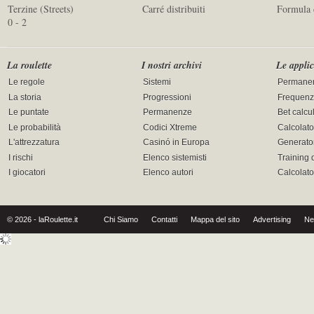
Terzine (Streets)
Carré distribuiti
Formula 
0 - 2
La roulette
I nostri archivi
Le applic
Le regole
Sistemi
Permane
La storia
Progressioni
Frequenz
Le puntate
Permanenze
Bet calcu
Le probabilità
Codici Xtreme
Calcolato
L'attrezzatura
Casinó in Europa
Generator
I rischi
Elenco sistemisti
Training 
I giocatori
Elenco autori
Calcolat
© 2026 - laRoulette.it
Chi Siamo
Contatti
Mappa del sito
Advertising
Ne