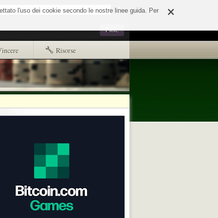
×
o
cettato l'uso dei cookie secondo le nostre linee guida. Per
Strumenti
Privé
personali
Vincere
Risorse
Primi passi
Copyright e disclaimer
d65244e508fd.html
ads.txt