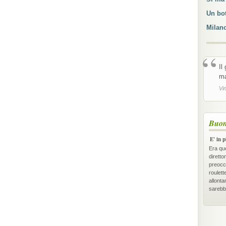
Un bot
Milan
“
Il
ma
Vi
Buon
E' in p
Era qu
diretto
preocc
roulett
allont
sarebbe