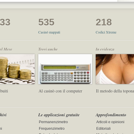
033
535
218
Casinó mappati
Codici Xtreme
del Mese
Trovi anche
In evidenza
ibuiti
Al casinò con il computer
Il metodo della topon
chivi
Le applicazioni gratuite
Approfondimento
Permanenzimetro
Articoli e opinioni
ni
Frequenzimetro
Editoriali