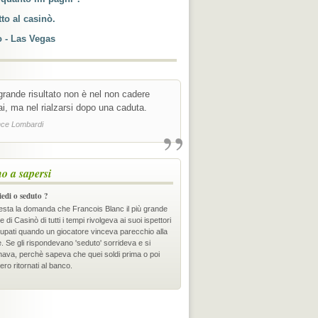
to al casinò.
o - Las Vegas
 grande risultato non è nel non cadere
i, ma nel rialzarsi dopo una caduta.
”
nce Lombardi
o a sapersi
iedi o seduto ?
esta la domanda che Francois Blanc il più grande
re di Casinò di tutti i tempi rivolgeva ai suoi ispettori
upati quando un giocatore vinceva parecchio alla
e. Se gli rispondevano 'seduto' sorrideva e si
anava, perchè sapeva che quei soldi prima o poi
ro ritornati al banco.