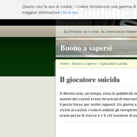
Salta
Questo sito fa uso di cookie, i cookie introducono una gamma di ser
ai
maggiori informazioni
contenuti.
clicca qui
.
|
Salta
alla
Sezioni
La fortuna va e viene, la conoscenza rimane
navigazione
Buono a sapersi
›
›
Home
Buono a sapersi
Il giocatore suicida
Il giocatore suicida
A Montecarlo, un tempo, vista la pubblicità ne
uomini del casinò erano incaricati di interven
il gesto fosse per motivi opposti. Un giorno 
vicino al casinò. I solerti addetti gli riempir
erano perse le tracce e c'è chi sostiene di aver