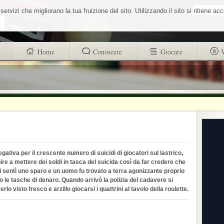
Cerca nel sit
vizi che migliorano la tua fruizione del sito. Utilizzando il sito si ritiene ac
Home
Conoscere
Giocare
trovi anche
Buono a sapersi
Glossario
Chi siamo
Sistemisti
Autori
Wheel Quiz
strucr88256d4d101312ad8b9518a71c1e
Men vs Wheel
Informativa utilizzo cookies
La Roulette secondo Massimo Aurelio
gativa per il crescente numero di suicidi di giocatori sul lastrico,
ire a mettere dei soldi in tasca del suicida così da far credere che
si sentì uno sparo e un uomo fu trovato a terra agonizzante proprio
ono le tasche di denaro. Quando arrivò la polizia del cadavere si
lo visto fresco e arzillo giocarsi i quattrini al tavolo della roulette.