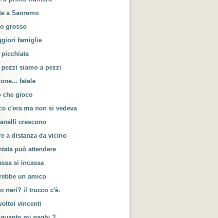
lte a Sanremo
po grosso
giori famiglie
 picchiata
 pezzi siamo a pezzi
ione... fatale
o che gioco
cco c'era ma non si vedeva
fanelli crescono
e a distanza da vicino
tata può attendere
assa si incassa
rrebbe un amico
o neri? il trucco c'è.
voltoi vincenti
 quanto mi paghi ?