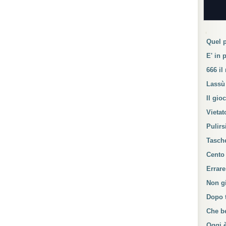
Navig
Quel 
E' in 
666 il
Lassù
Il gio
Vietat
Pulirs
Tasch
Cento
Errar
Non g
Dopo t
Che be
Oggi 