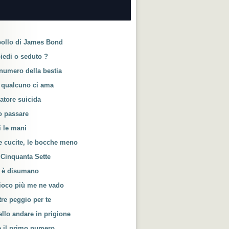
azione
pollo di James Bond
piedi o seduto ?
 numero della bestia
 qualcuno ci ama
catore suicida
o passare
i le mani
e cucite, le bocche meno
 Cinquanta Sette
e è disumano
ioco più me ne vado
re peggio per te
llo andare in prigione
è il primo numero