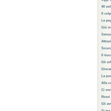
40 vo
Il col
Le peg
Giù in
Senza
Attraz
Sicur
Il tru
Gli or
Giocar
La pun
Alla c
Ci vo
Rossi 
Gli av
Si ma