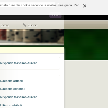
×
o
cettato l'uso dei cookie secondo le nostre linee guida. Per
Strumenti
Privé
personali
incere
Risorse
Primi passi
Copyright e disclaimer
d65244e508fd.html
ads.txt
Risponde Massimo Aurelio
Raccolta articoli
Raccolta editoriali
Risponde Massimo Aurelio
Ultimi contributi