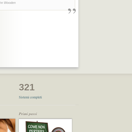
”
hn Wooden
321
Sistemi completi
Primi passi