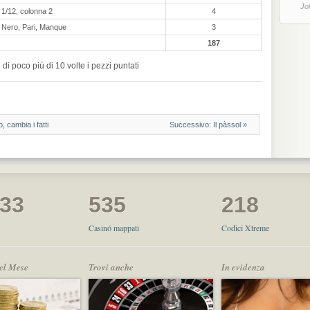
Jo
1/12, colonna 2
4
Nero, Pari, Manque
3
187
i poco più di 10 volte i pezzi puntati
, cambia i fatti
Successivo: Il pàssol »
033
535
218
Casinó mappati
Codici Xtreme
del Mese
Trovi anche
In evidenza