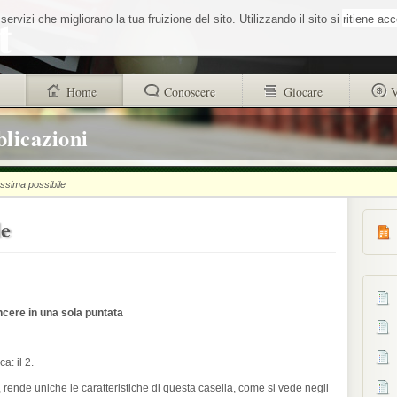
Cerca nel sit
vizi che migliorano la tua fruizione del sito. Utilizzando il sito si ritiene ac
Home
Conoscere
Giocare
V
trovi anche
Buono a sapersi
Glossario
blicazioni
Chi siamo
Sistemisti
Autori
ssima possibile
Wheel Quiz
strucr88256d4d101312ad8b9518a71c1e
le
Men vs Wheel
Informativa utilizzo cookies
La Roulette secondo Massimo Aurelio
ncere in una sola puntata
a: il 2.
, rende uniche le caratteristiche di questa casella, come si vede negli