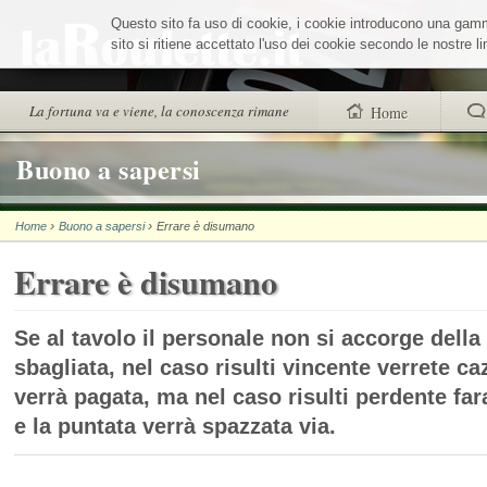
Salta
Questo sito fa uso di cookie, i cookie introducono una gamma 
ai
contenuti.
sito si ritiene accettato l'uso dei cookie secondo le nostre 
|
Salta
alla
Sezioni
La fortuna va e viene, la conoscenza rimane
Home
navigazione
trovi anche
Buono a sapersi
Chi siamo
›
›
Home
Buono a sapersi
Errare è disumano
Wheel Quiz
Errare è disumano
Men vs Wheel
La Roulette secon
Se al tavolo il personale non si accorge della
sbagliata, nel caso risulti vincente verrete caz
verrà pagata, ma nel caso risulti perdente far
e la puntata verrà spazzata via.