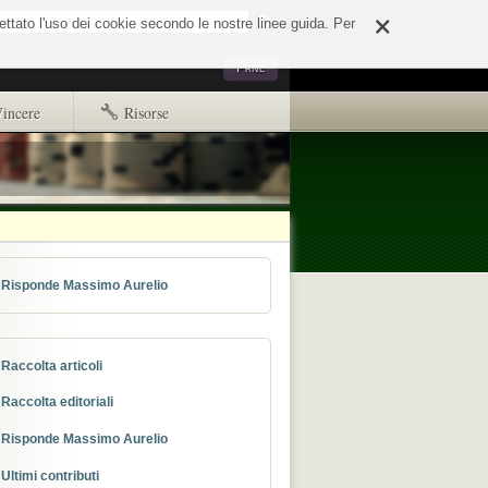
×
o
cettato l'uso dei cookie secondo le nostre linee guida. Per
Strumenti
Privé
personali
incere
Risorse
Primi passi
Copyright e disclaimer
d65244e508fd.html
ads.txt
Risponde Massimo Aurelio
Raccolta articoli
Raccolta editoriali
Risponde Massimo Aurelio
Ultimi contributi