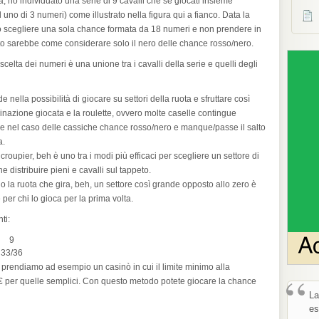
, ho individuato una serie di 9 cavalli che se giocati insieme
uno di 3 numeri) come illustrato nella figura qui a fianco. Data la
to scegliere una sola chance formata da 18 numeri e non prendere in
o sarebbe come considerare solo il nero delle chance rosso/nero.
 scelta dei numeri è una unione tra i cavalli della serie e quelli degli
 nella possibilità di giocare su settori della ruota e sfruttare così
mbinazione giocata e la roulette, ovvero molte caselle contingue
e nel caso delle cassiche chance rosso/nero e manque/passe il salto
a.
croupier, beh è uno tra i modi più efficaci per scegliere un settore di
e distribuire pieni e cavalli sul tappeto.
o la ruota che gira, beh, un settore così grande opposto allo zero è
 per chi lo gioca per la prima volta.
ti:
9
33/36
se prendiamo ad esempio un casinò in cui il limite minimo alla
“
10€ per quelle semplici. Con questo metodo potete giocare la chance
La
es