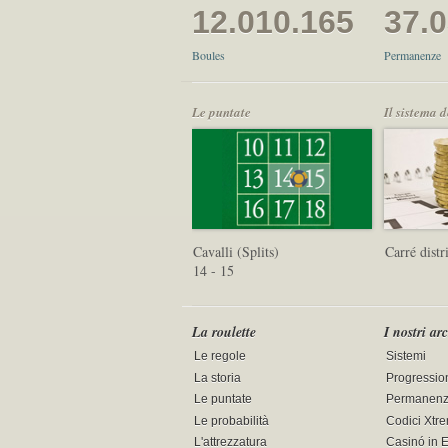
12.010.165
37.
Boules
Permanenze
Le puntate
Il sistema 
Cavalli (Splits)
Carré distr
14 - 15
La roulette
I nostri ar
Le regole
Sistemi
La storia
Progressio
Le puntate
Permanen
Le probabilità
Codici Xtr
L'attrezzatura
Casinó in 