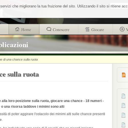
Cerca nel sit
vizi che migliorano la tua fruizione del sito. Utilizzando il sito si ritiene ac
Home
Conoscere
Giocare
V
trovi anche
Buono a sapersi
Glossario
blicazioni
Chi siamo
Sistemisti
Autori
e di una chance sulla ruota
Wheel Quiz
strucr88256d4d101312ad8b9518a71c1e
e sulla ruota
Men vs Wheel
Informativa utilizzo cookies
La Roulette secondo Massimo Aurelio
 alla loro posizione sulla ruota, giocare una chance - 18 numeri -
 o una risorsa laddove i minimi sono alti
tà di poter aggirare l'ostacolo dei minimi alti sulle chance presenti
e.