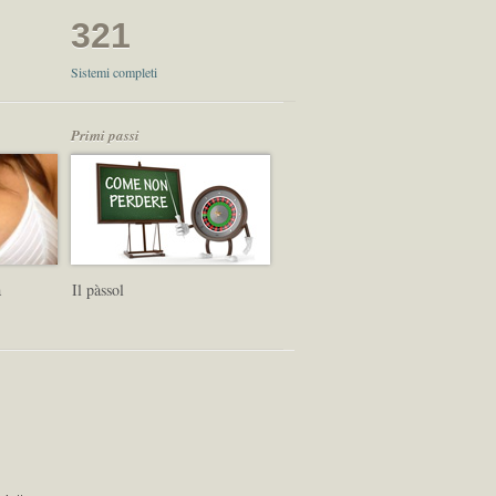
321
Sistemi completi
Primi passi
a
Il pàssol