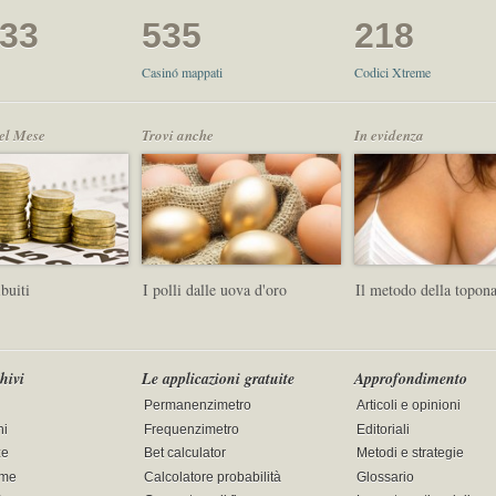
033
535
218
Casinó mappati
Codici Xtreme
del Mese
Trovi anche
In evidenza
ibuiti
I polli dalle uova d'oro
Il metodo della topon
chivi
Le applicazioni gratuite
Approfondimento
Permanenzimetro
Articoli e opinioni
ni
Frequenzimetro
Editoriali
ze
Bet calculator
Metodi e strategie
eme
Calcolatore probabilità
Glossario