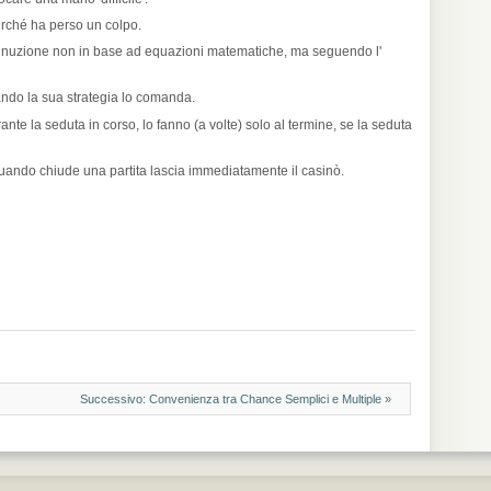
rché ha perso un colpo.
minuzione non in base ad equazioni matematiche, ma seguendo l'
ndo la sua strategia lo comanda.
te la seduta in corso, lo fanno (a volte) solo al termine, se la seduta
ando chiude una partita lascia immediatamente il casinò.
Successivo: Convenienza tra Chance Semplici e Multiple »