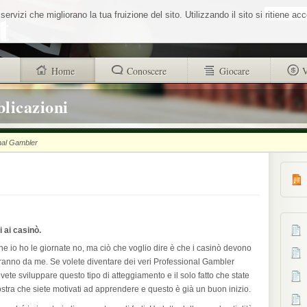
Cerca nel sit
vizi che migliorano la tua fruizione del sito. Utilizzando il sito si ritiene ac
Home
Conoscere
Giocare
V
trovi anche
Buono a sapersi
Glossario
blicazioni
Chi siamo
Sistemisti
Autori
nal Gambler
Wheel Quiz
strucr88256d4d101312ad8b9518a71c1e
Men vs Wheel
Informativa utilizzo cookies
La Roulette secondo Massimo Aurelio
i ai casinò.
 io ho le giornate no, ma ciò che voglio dire è che i casinò devono
rranno da me. Se volete diventare dei veri Professional Gambler
ete sviluppare questo tipo di atteggiamento e il solo fatto che state
tra che siete motivati ad apprendere e questo è già un buon inizio.