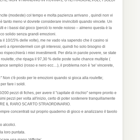
incite (modeste) col tempo e molta pazienza arrivano , quindi non vi
è tanto meno vi dovrete considerare invincibili quando vincete. Un
lti e i bassi dal gioco (perciò lo rende noioso – almeno questa è la
oco solido senza grandi emozioni.
 il 10/15% delle volte), me ne vado via sapendo che il casino si
nerò a riprendermeli con gli interessi, quindi ho solo bisogno di
o rispecchierà i miei investimenti. Per dirla in parole povere, se state
ulette, che ripaga il 97,30 % delle poste sulle chance multiple (
chance semplici (rosso e nero ecc....), il problema non è 'se' vincerete,
" Non c'è posto per le emozioni quando si gioca alla roulette;
er fare i soldi.
00 pezzi di fiches, per avere il "capitale di rischio" sempre pronto e
i pezzi per volta all'inizio, certo di poter sostenere tranquillamente
ARE IL RARO SCARTO STRAORDINARIO.
mpre concentrati sul proprio quaderno di gioco e analizzano il tavolo
 alcolici.
a loro puntata.
are una mano 'difficile'.