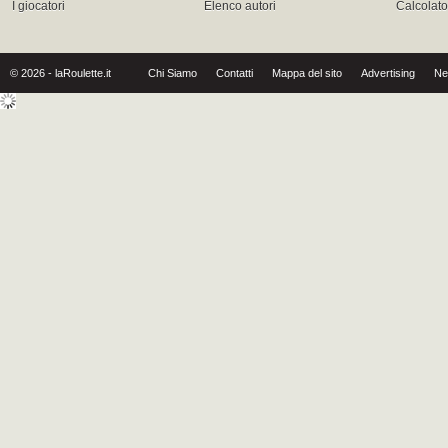
I giocatori
Elenco autori
Calcolat
© 2026 - laRoulette.it
Chi Siamo
Contatti
Mappa del sito
Advertising
Ne