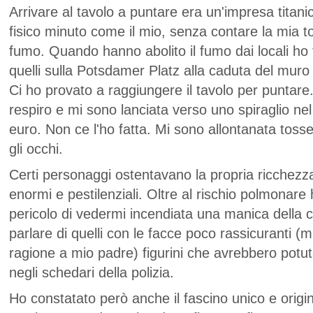
Arrivare al tavolo a puntare era un'impresa titani
fisico minuto come il mio, senza contare la mia to
fumo. Quando hanno abolito il fumo dai locali ho
quelli sulla Potsdamer Platz alla caduta del muro 
Ci ho provato a raggiungere il tavolo per puntare.
respiro e mi sono lanciata verso uno spiraglio ne
euro. Non ce l'ho fatta. Mi sono allontanata toss
gli occhi.
Certi personaggi ostentavano la propria ricchezz
enormi e pestilenziali. Oltre al rischio polmonare 
pericolo di vedermi incendiata una manica della 
parlare di quelli con le facce poco rassicuranti 
ragione a mio padre) figurini che avrebbero potuto
negli schedari della polizia.
Ho constatato però anche il fascino unico e origi