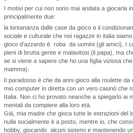
I motivi per cui non sono mai andata a giocarla 
principalmente due:
la lontananza dalle case da gioco e il condiziona
sociale e culturale che noi ragazze in italia siamo 
gioco d'azzardo è roba da uomini (gli amici), I
c
pieni di brutta gente e malavitosi (il papa),
ma che
se si viene a sapere che ho una figlia viziosa che
mamma).
Il paradosso è che da anni gioco alla roulette da 
mio computer in diretta con un vero casinò che
Italia. Non ci ho provato neanche a spiegarlo ai mi
mentali da compiere alla loro età.
Già, mia madre che gioca tutte le estrazioni del 
nulla socialmente è a posto, mentre io,
che consi
hobby, giocando alcuni sistemi e mantenendo un