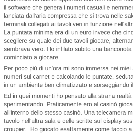
il software che genera i numeri casuali e nemmen
lanciata dall'aria compressa che si trova nelle sa
terminali collegati ai tavoli veri in funzione nell'alt
La puntata minima era di un euro invece che cin
scegliere su quale dei due tavoli giocare, alterna
sembrava vero. Ho infilato subito una banconota
cominciato a giocare.
Per poco più di un'ora mi sono immersa nei miei 
numeri sul carnet e calcolando le puntate, seduta
in un ambiente ben climatizzato e sorseggiando il
Ed in quei momenti ho pensato alla strana realtà 
sperimentando. Praticamente ero al casinò gioc
all'interno dello stesso casinò. Una telecamera m
tavolo nell'altra sala e delle scritte sul display so
croupier. Ho giocato esattamente come faccio a