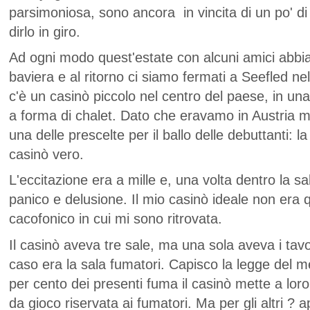
parsimoniosa, sono ancora in vincita di un po' d
dirlo in giro.
Ad ogni modo quest'estate con alcuni amici abbia
baviera e al ritorno ci siamo fermati a Seefled nel
c'è un casinò piccolo nel centro del paese, in una 
a forma di chalet. Dato che eravamo in Austria 
una delle prescelte per il ballo delle debuttanti: l
casinò vero.
L'eccitazione era a mille e, una volta dentro la sa
panico e delusione. Il mio casinò ideale non era
cacofonico in cui mi sono ritrovata.
Il casinò aveva tre sale, ma una sola aveva i tavo
caso era la sala fumatori. Capisco la legge del m
per cento dei presenti fuma il casinò mette a loro
da gioco riservata ai fumatori. Ma per gli altri ? a