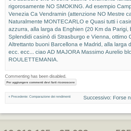
rigorosamente NO SMOKING. Ad esempio Campio
Venezia Ca Vendramin (attenzione NO Mestre ca
Naturalmente MONTECARLO e Quasi tutti i casin
azzurra, alla larga da Enghien (20 Km da Parigi, b
Splendidi casinò di Strasburgo e Vienna, ottim
Altrettanto buoni Barcellona e Madrid, alla larga 
ecc. ecc... ciao AD MAJORA Massimo Aurelio bl
ROULETTEMANIA.
Commenting has been disabled.
« Precedente: Comparazione dei rendimenti
Successivo: Forse no