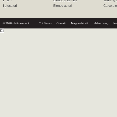
I rischi
Elenco sistemisti
Training 
I giocatori
Elenco autori
Calcolat
© 2026 - laRoulette.it
Chi Siamo
Contatti
Mappa del sito
Advertising
Ne