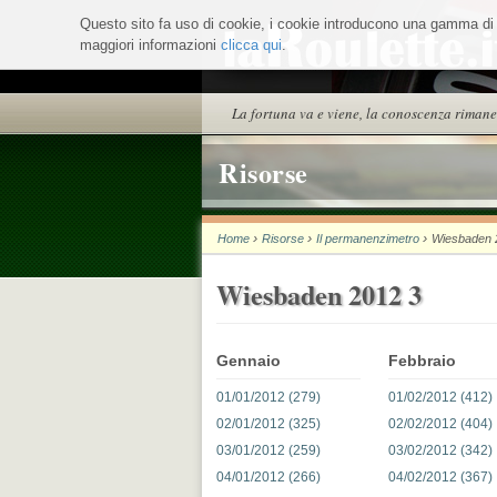
Salta
Questo sito fa uso di cookie, i cookie introducono una gamma di ser
ai
maggiori informazioni
contenuti.
clicca qui
.
|
Salta
alla
Sezioni
La fortuna va e viene, la conoscenza rimane
navigazione
Risorse
›
›
›
Home
Risorse
Il permanenzimetro
Wiesbaden 
Wiesbaden 2012 3
Gennaio
Febbraio
01/01/2012 (279)
01/02/2012 (412)
02/01/2012 (325)
02/02/2012 (404)
03/01/2012 (259)
03/02/2012 (342)
04/01/2012 (266)
04/02/2012 (367)