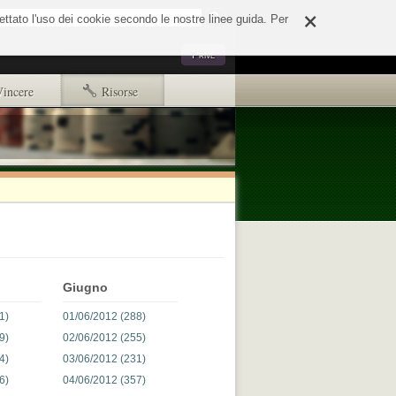
×
o
cettato l'uso dei cookie secondo le nostre linee guida. Per
Strumenti
Privé
personali
Vincere
Risorse
Primi passi
Copyright e disclaimer
d65244e508fd.html
ads.txt
Giugno
1)
01/06/2012 (288)
9)
02/06/2012 (255)
4)
03/06/2012 (231)
6)
04/06/2012 (357)