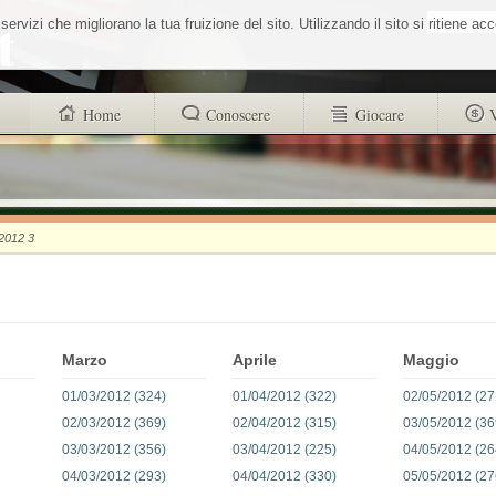
Cerca nel sit
vizi che migliorano la tua fruizione del sito. Utilizzando il sito si ritiene ac
Home
Conoscere
Giocare
trovi anche
Buono a sapersi
Glossario
Chi siamo
Sistemisti
Autori
2012 3
Wheel Quiz
strucr88256d4d101312ad8b9518a71c1e
Men vs Wheel
Informativa utilizzo cookies
La Roulette secondo Massimo Aurelio
Marzo
Aprile
Maggio
01/03/2012 (324)
01/04/2012 (322)
02/05/2012 (27
02/03/2012 (369)
02/04/2012 (315)
03/05/2012 (36
03/03/2012 (356)
03/04/2012 (225)
04/05/2012 (26
04/03/2012 (293)
04/04/2012 (330)
05/05/2012 (27