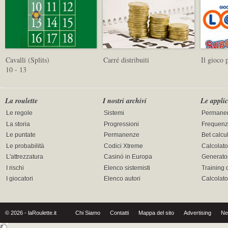
Cavalli (Splits)
Carré distribuiti
Il gioco 
10 - 13
La roulette
I nostri archivi
Le applic
Le regole
Sistemi
Permane
La storia
Progressioni
Frequenz
Le puntate
Permanenze
Bet calcu
Le probabilità
Codici Xtreme
Calcolato
L'attrezzatura
Casinó in Europa
Generator
I rischi
Elenco sistemisti
Training 
I giocatori
Elenco autori
Calcolat
© 2026 - laRoulette.it
Chi Siamo
Contatti
Mappa del sito
Advertising
Ne