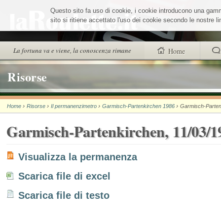
Salta
Questo sito fa uso di cookie, i cookie introducono una gamma 
ai
contenuti.
sito si ritiene accettato l'uso dei cookie secondo le nostre 
|
Salta
alla
Sezioni
La fortuna va e viene, la conoscenza rimane
Home
navigazione
trovi anche
Risorse
Chi siamo
›
›
›
›
Home
Risorse
Il permanenzimetro
Garmisch-Partenkirchen 1986
Garmisch-Parten
Wheel Quiz
Garmisch-Partenkirchen, 11/03/1
Men vs Wheel
La Roulette secon
Visualizza la permanenza
Scarica file di excel
Scarica file di testo