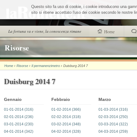
Salta
Questo sito fa uso di cookie, i cookie introducono una gamma 
ai
contenuti.
sito si ritiene accettato l'uso dei cookie secondo le nostre 
|
Salta
alla
Sezioni
La fortuna va e viene, la conoscenza rimane
Home
navigazione
trovi anche
Risorse
Chi siamo
›
›
›
Home
Risorse
Il permanenzimetro
Duisburg 2014 7
Wheel Quiz
Duisburg 2014 7
Men vs Wheel
La Roulette secon
Gennaio
Febbraio
Marzo
01-01-2014 (316)
01-02-2014 (366)
01-03-2014 (316)
02-01-2014 (236)
02-02-2014 (318)
02-03-2014 (250)
03-01-2014 (230)
03-02-2014 (348)
03-03-2014 (322)
04-01-2014 (342)
04-02-2014 (328)
04-03-2014 (259)