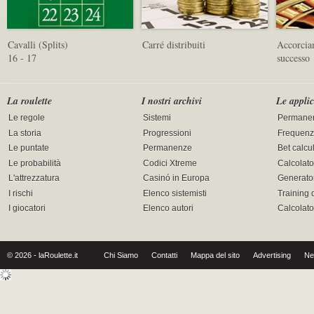
Cavalli (Splits)
Carré distribuiti
Accorciam
16 - 17
successo
La roulette
I nostri archivi
Le applic
Le regole
Sistemi
Permane
La storia
Progressioni
Frequenz
Le puntate
Permanenze
Bet calcu
Le probabilità
Codici Xtreme
Calcolato
L'attrezzatura
Casinó in Europa
Generator
I rischi
Elenco sistemisti
Training 
I giocatori
Elenco autori
Calcolat
© 2026 - laRoulette.it
Chi Siamo
Contatti
Mappa del sito
Advertising
Ne