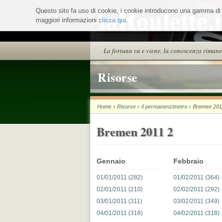
Salta
Questo sito fa uso di cookie, i cookie introducono una gamma di ser
ai
maggiori informazioni
contenuti.
clicca qui
.
|
Salta
alla
Sezioni
La fortuna va e viene, la conoscenza rimane
navigazione
Risorse
›
›
›
Home
Risorse
Il permanenzimetro
Bremen 201
Bremen 2011 2
Gennaio
Febbraio
01/01/2011 (282)
01/02/2011 (364)
02/01/2011 (210)
02/02/2011 (292)
03/01/2011 (311)
03/02/2011 (349)
04/01/2011 (318)
04/02/2011 (318)