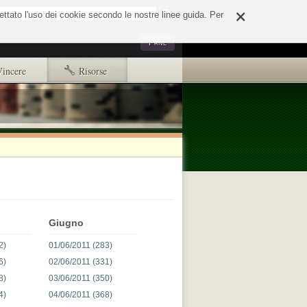
×
o
cettato l'uso dei cookie secondo le nostre linee guida. Per
Strumenti
Privé
personali
Vincere
Risorse
Primi passi
Copyright e disclaimer
d65244e508fd.html
ads.txt
Giugno
2)
01/06/2011 (283)
6)
02/06/2011 (331)
8)
03/06/2011 (350)
4)
04/06/2011 (368)