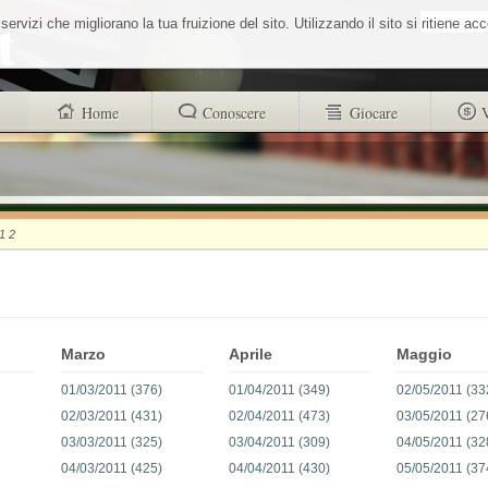
Cerca nel sit
vizi che migliorano la tua fruizione del sito. Utilizzando il sito si ritiene ac
Home
Conoscere
Giocare
trovi anche
Buono a sapersi
Glossario
Chi siamo
Sistemisti
Autori
1 2
Wheel Quiz
strucr88256d4d101312ad8b9518a71c1e
Men vs Wheel
Informativa utilizzo cookies
La Roulette secondo Massimo Aurelio
Marzo
Aprile
Maggio
01/03/2011 (376)
01/04/2011 (349)
02/05/2011 (33
02/03/2011 (431)
02/04/2011 (473)
03/05/2011 (27
03/03/2011 (325)
03/04/2011 (309)
04/05/2011 (32
04/03/2011 (425)
04/04/2011 (430)
05/05/2011 (37