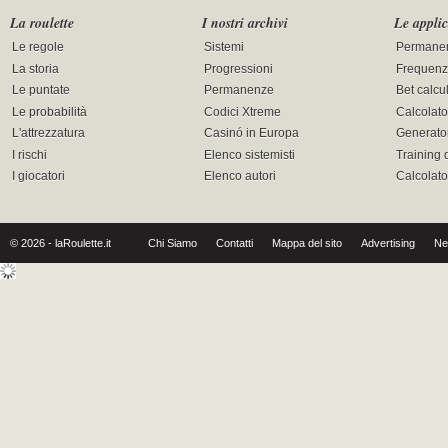
La roulette
I nostri archivi
Le applic
Le regole
Sistemi
Permane
La storia
Progressioni
Frequenz
Le puntate
Permanenze
Bet calcu
Le probabilità
Codici Xtreme
Calcolato
L'attrezzatura
Casinó in Europa
Generator
I rischi
Elenco sistemisti
Training 
I giocatori
Elenco autori
Calcolat
© 2026 - laRoulette.it
Chi Siamo
Contatti
Mappa del sito
Advertising
Ne