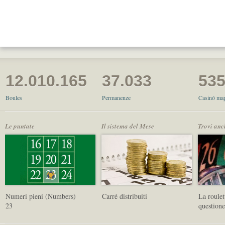
12.010.165
37.033
53
Boules
Permanenze
Casinó map
Le puntate
Il sistema del Mese
Trovi anc
Numeri pieni (Numbers)
Carré distribuiti
La roulet
23
questione