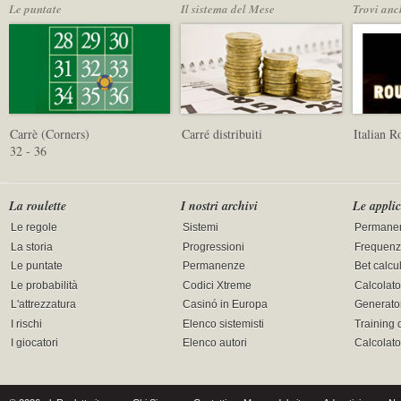
Le puntate
Il sistema del Mese
Trovi anc
Carrè (Corners)
Carré distribuiti
Italian 
32 - 36
La roulette
I nostri archivi
Le applic
Le regole
Sistemi
Permane
La storia
Progressioni
Frequenz
Le puntate
Permanenze
Bet calcu
Le probabilità
Codici Xtreme
Calcolato
L'attrezzatura
Casinó in Europa
Generator
I rischi
Elenco sistemisti
Training 
I giocatori
Elenco autori
Calcolat