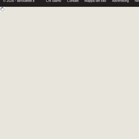
© 2026 - laRoulette.it
Chi Siamo
Contatti
Mappa del sito
Advertising
Ne