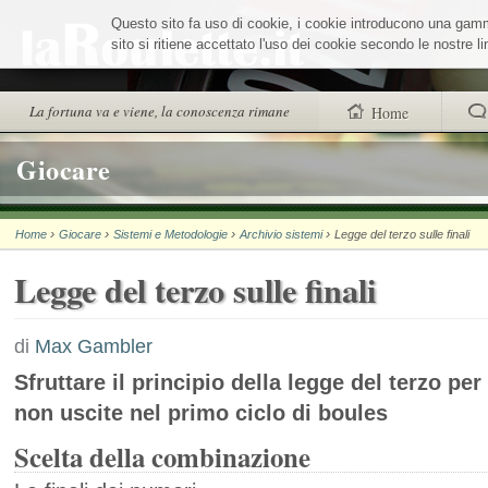
Salta
Questo sito fa uso di cookie, i cookie introducono una gamma 
ai
contenuti.
sito si ritiene accettato l'uso dei cookie secondo le nostre 
|
Salta
alla
Sezioni
La fortuna va e viene, la conoscenza rimane
Home
navigazione
trovi anche
Giocare
Chi siamo
›
›
›
›
Home
Giocare
Sistemi e Metodologie
Archivio sistemi
Legge del terzo sulle finali
Wheel Quiz
Legge del terzo sulle finali
Men vs Wheel
La Roulette secon
di
Max Gambler
Sfruttare il principio della legge del terzo per 
non uscite nel primo ciclo di boules
Scelta della combinazione