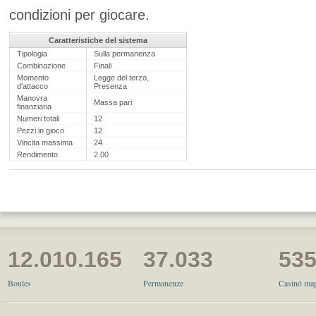
condizioni per giocare.
Caratteristiche del sistema
Tipologia
Sulla permanenza
Combinazione
Finali
Momento
Legge del terzo,
d'attacco
Presenza
Manovra
Massa pari
finanziaria
Numeri totali
12
Pezzi in gioco
12
Vincita massima
24
Rendimento
2.00
12.010.165
37.033
53
Boules
Permanenze
Casinó map