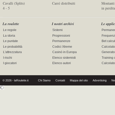
Cavalli (Splits)
Carré distribuiti
Montanti 
4 - 5
in perdit
La roulette
I nostri archivi
Le applic
Le regole
Sistemi
Permane
La storia
Progressioni
Frequenz
Le puntate
Permanenze
Bet calcu
Le probabilità
Codici Xtreme
Calcolato
L'attrezzatura
Casinó in Europa
Generator
I rischi
Elenco sistemisti
Training 
I giocatori
Elenco autori
Calcolat
© 2026 - laRoulette.it
Chi Siamo
Contatti
Mappa del sito
Advertising
Ne