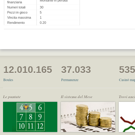
Montante in perdita
finanziaria
Numeri totali
30
Pezzi in gioco
5
Vincita massima
1
Rendimento
0.20
12.010.165
37.033
53
Boules
Permanenze
Casinó map
Le puntate
Il sistema del Mese
Trovi anc