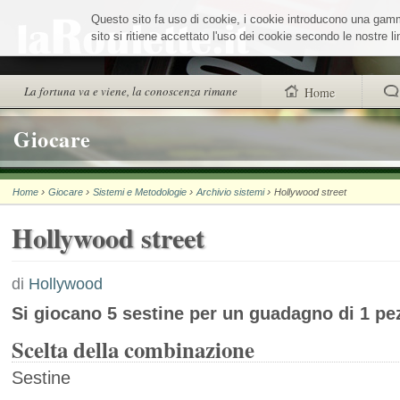
Salta
Questo sito fa uso di cookie, i cookie introducono una gamma 
ai
contenuti.
sito si ritiene accettato l'uso dei cookie secondo le nostre 
|
Salta
alla
Sezioni
La fortuna va e viene, la conoscenza rimane
Home
navigazione
trovi anche
Giocare
Chi siamo
›
›
›
›
Home
Giocare
Sistemi e Metodologie
Archivio sistemi
Hollywood street
Wheel Quiz
Hollywood street
Men vs Wheel
La Roulette secon
di
Hollywood
Si giocano 5 sestine per un guadagno di 1 pez
Scelta della combinazione
Sestine