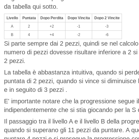
da tabella qui sotto.
Livello
Puntata
Dopo Perdita
Dopo Vincita
Dopo 2 Vincite
A
2
+2
-1
-3
B
4
+4
-2
-6
Si parte sempre dai 2 pezzi, quindi se nel calcolo 
numero di pezzi dovesse risultare inferiore a 2 s
2 pezzi.
La tabella è abbastanza intuitiva, quando si perd
puntata di 2 pezzi, quando si vince si diminuisce 
e in seguito di 3 pezzi .
E' importante notare che la progressione segue il
indipendentemente che si stia giocando per la S 
Il passaggio tra il livello A e il livello B della pro
quando si superano gli 11 pezzi da puntare. A qu
puntare 4 pezzi e si prosegue la progressione con