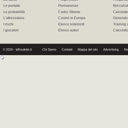
Le puntate
Permanenze
Bet calcu
Le probabilità
Codici Xtreme
Calcolato
L'attrezzatura
Casinó in Europa
Generator
I rischi
Elenco sistemisti
Training 
I giocatori
Elenco autori
Calcolat
© 2026 - laRoulette.it
Chi Siamo
Contatti
Mappa del sito
Advertising
Ne