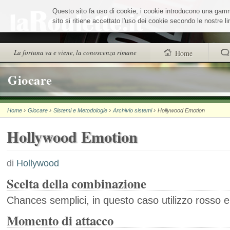
Salta
Questo sito fa uso di cookie, i cookie introducono una gamma 
ai
contenuti.
sito si ritiene accettato l'uso dei cookie secondo le nostre 
|
Salta
alla
Sezioni
La fortuna va e viene, la conoscenza rimane
Home
navigazione
trovi anche
Giocare
Chi siamo
›
›
›
›
Home
Giocare
Sistemi e Metodologie
Archivio sistemi
Hollywood Emotion
Wheel Quiz
Hollywood Emotion
Men vs Wheel
La Roulette secon
di
Hollywood
Scelta della combinazione
Chances semplici, in questo caso utilizzo rosso 
Momento di attacco