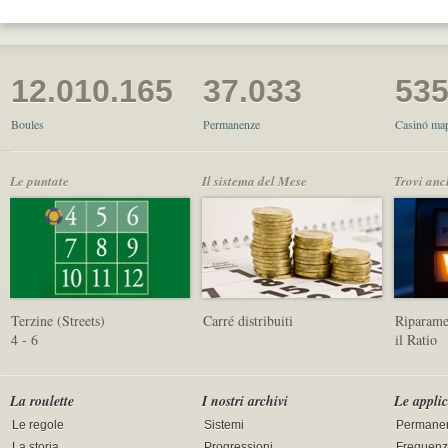
12.010.165
37.033
53
Boules
Permanenze
Casinó map
Le puntate
Il sistema del Mese
Trovi anc
Terzine (Streets)
Carré distribuiti
Riparamet
4 - 6
il Ratio
La roulette
I nostri archivi
Le applic
Le regole
Sistemi
Permane
La storia
Progressioni
Frequenz