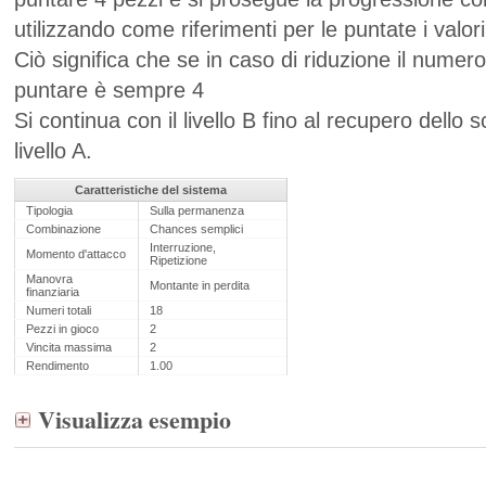
utilizzando come riferimenti per le puntate i valori
Ciò significa che se in caso di riduzione il numer
puntare è sempre 4
Si continua con il livello B fino al recupero dello 
livello A.
Caratteristiche del sistema
Tipologia
Sulla permanenza
Combinazione
Chances semplici
Interruzione,
Momento d'attacco
Ripetizione
Manovra
Montante in perdita
finanziaria
Numeri totali
18
Pezzi in gioco
2
Vincita massima
2
Rendimento
1.00
Visualizza esempio