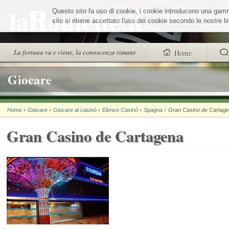
Salta
Questo sito fa uso di cookie, i cookie introducono una gamma 
ai
contenuti.
sito si ritiene accettato l'uso dei cookie secondo le nostre 
|
Salta
alla
Sezioni
La fortuna va e viene, la conoscenza rimane
Home
navigazione
trovi anche
Giocare
Chi siamo
›
›
›
›
›
Home
Giocare
Giocare al casinò
Elenco Casinò
Spagna
Gran Casino de Cartag
Wheel Quiz
Gran Casino de Cartagena
Men vs Wheel
La Roulette secon