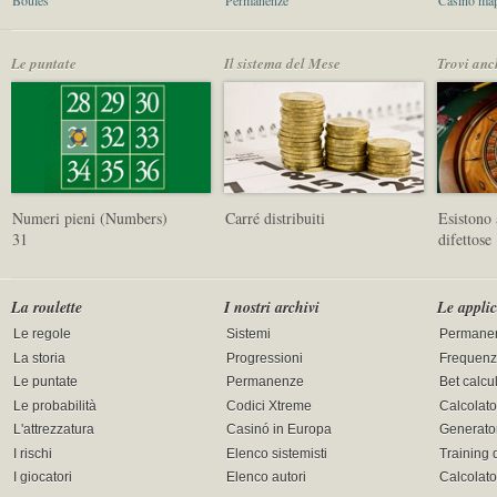
Boules
Permanenze
Casinó map
Le puntate
Il sistema del Mese
Trovi anc
Numeri pieni (Numbers)
Carré distribuiti
Esistono 
31
difettose 
La roulette
I nostri archivi
Le applic
Le regole
Sistemi
Permane
La storia
Progressioni
Frequenz
Le puntate
Permanenze
Bet calcu
Le probabilità
Codici Xtreme
Calcolato
L'attrezzatura
Casinó in Europa
Generator
I rischi
Elenco sistemisti
Training 
I giocatori
Elenco autori
Calcolat