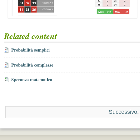
Related content
Probabilità semplici
Probabilità complesse
Speranza matematica
Successivo: 