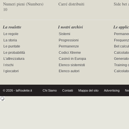
Numeri pieni (Numbers)
Carré distribuiti
Side bet 
10
La roulette
I nostri archivi
Le applic
Le regole
Sistemi
Permane
La storia
Progressioni
Frequenz
Le puntate
Permanenze
Bet calcu
Le probabilità
Codici Xtreme
Calcolato
L'attrezzatura
Casinó in Europa
Generator
I rischi
Elenco sistemisti
Training 
I giocatori
Elenco autori
Calcolat
© 2026 - laRoulette.it
Chi Siamo
Contatti
Mappa del sito
Advertising
Ne