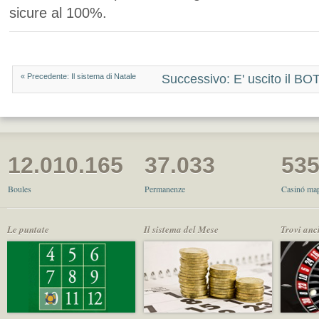
sicure al 100%.
« Precedente: Il sistema di Natale
Successivo: E' uscito il BO
12.010.165
37.033
53
Boules
Permanenze
Casinó map
Le puntate
Il sistema del Mese
Trovi anc