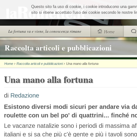
Salta
Questo sito fa uso di cookie, i cookie introducono una gamma 
ai
contenuti.
sito si ritiene accettato l'uso dei cookie secondo le nostre 
|
Salta
alla
Sezioni
La fortuna va e viene, la conoscenza rimane
Home
navigazione
trovi anche
Raccolta articoli e pubblicazioni
Chi siamo
›
›
Home
Raccolta articoli e pubblicazioni
Una mano alla fortuna
Wheel Quiz
Una mano alla fortuna
Men vs Wheel
La Roulette secon
di
Redazione
Esistono diversi modi sicuri per andare via d
roulette con un bel po' di quattrini... finché 
Le vacanze natalizie sono i periodi di massima af
italiani e si sa che più c'è gente e più i tavoli sono 