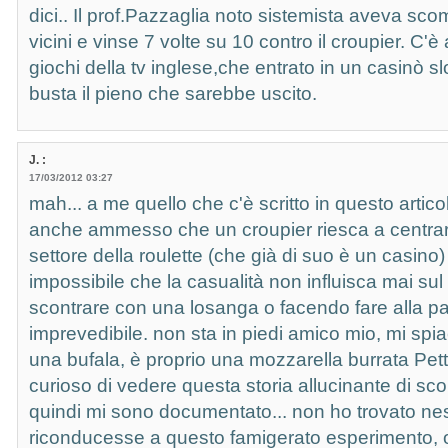
dici.. Il prof.Pazzaglia noto sistemista aveva s
vicini e vinse 7 volte su 10 contro il croupier. C'
giochi della tv inglese,che entrato in un casinò s
busta il pieno che sarebbe uscito.
J. :
17/03/2012 03:27
mah... a me quello che c'è scritto in questo artico
anche ammesso che un croupier riesca a centra
settore della roulette (che già di suo è un casin
impossibile che la casualità non influisca mai su
scontrare con una losanga o facendo fare alla pa
imprevedibile. non sta in piedi amico mio, mi spi
una bufala, è proprio una mozzarella burrata Petti
curioso di vedere questa storia allucinante di s
quindi mi sono documentato... non ho trovato ness
riconducesse a questo famigerato esperimento, o