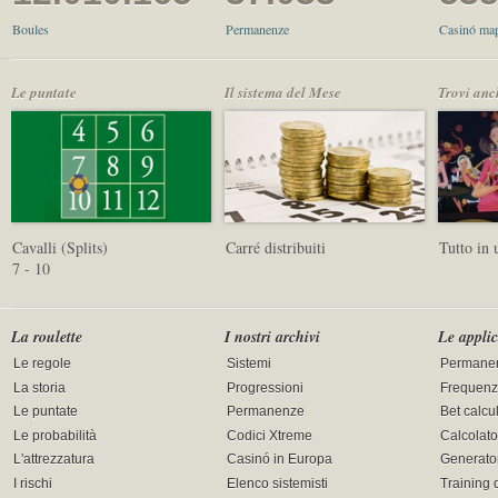
Boules
Permanenze
Casinó map
Le puntate
Il sistema del Mese
Trovi anc
Cavalli (Splits)
Carré distribuiti
Tutto in
7 - 10
La roulette
I nostri archivi
Le applic
Le regole
Sistemi
Permane
La storia
Progressioni
Frequenz
Le puntate
Permanenze
Bet calcu
Le probabilità
Codici Xtreme
Calcolato
L'attrezzatura
Casinó in Europa
Generator
I rischi
Elenco sistemisti
Training 