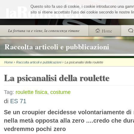
Salta
Questo sito fa uso di cookie, i cookie introducono una gamma 
ai
contenuti.
sito si ritiene accettato l'uso dei cookie secondo le nostre 
|
Salta
alla
Sezioni
La fortuna va e viene, la conoscenza rimane
Home
navigazione
trovi anche
Raccolta articoli e pubblicazioni
Chi siamo
›
›
Home
Raccolta articoli e pubblicazioni
La psicanalisi della roulette
Wheel Quiz
La psicanalisi della roulette
Men vs Wheel
La Roulette secon
Tag:
roulette fisica
,
costume
di
ES 71
Se un croupier decidesse volontariamente di 
nella metà opposta alla zero ....credo che dur
vedremmo pochi zero