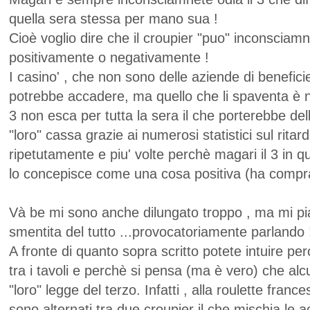
quella sera stessa per mano sua !
Cioè voglio dire che il croupier "puo" inconsciamnt
positivamente o negativamente !
I casino' , che non sono delle aziende di benefic
potrebbe accadere, ma quello che li spaventa è non
3 non esca per tutta la sera il che porterebbe de
"loro" cassa grazie ai numerosi statistici sul ritar
ripetutamente e piu' volte perchè magari il 3 in qu
lo concepisce come una cosa positiva (ha compra
Và be mi sono anche dilungato troppo , ma mi p
smentita del tutto ...provocatoriamente parlando 
A fronte di quanto sopra scritto potete intuire per
tra i tavoli e perchè si pensa (ma è vero) che al
"loro" legge del terzo. Infatti , alla roulette franc
sono alternati tra due croupier il che mischia le 