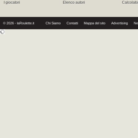
I giocatori
Elenco autori
Calcolat
© 2026 - laRoulette.it
Chi Siamo
Contatti
Mappa del sito
Advertising
Ne