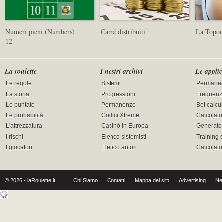
Numeri pieni (Numbers)
Carré distribuiti
La Topona
12
La roulette
I nostri archivi
Le applic
Le regole
Sistemi
Permane
La storia
Progressioni
Frequenz
Le puntate
Permanenze
Bet calcu
Le probabilità
Codici Xtreme
Calcolato
L'attrezzatura
Casinó in Europa
Generator
I rischi
Elenco sistemisti
Training 
I giocatori
Elenco autori
Calcolat
© 2026 - laRoulette.it
Chi Siamo
Contatti
Mappa del sito
Advertising
Ne