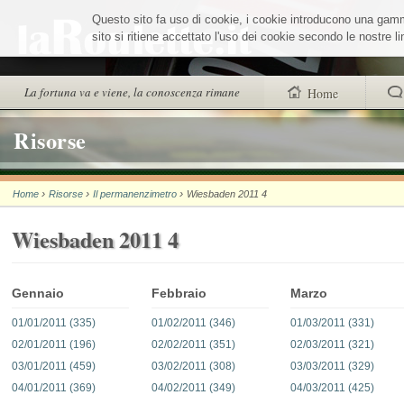
Salta
Questo sito fa uso di cookie, i cookie introducono una gamma 
ai
contenuti.
sito si ritiene accettato l'uso dei cookie secondo le nostre 
|
Salta
alla
Sezioni
La fortuna va e viene, la conoscenza rimane
Home
navigazione
trovi anche
Risorse
Chi siamo
›
›
›
Home
Risorse
Il permanenzimetro
Wiesbaden 2011 4
Wheel Quiz
Wiesbaden 2011 4
Men vs Wheel
La Roulette secon
Gennaio
Febbraio
Marzo
01/01/2011 (335)
01/02/2011 (346)
01/03/2011 (331)
02/01/2011 (196)
02/02/2011 (351)
02/03/2011 (321)
03/01/2011 (459)
03/02/2011 (308)
03/03/2011 (329)
04/01/2011 (369)
04/02/2011 (349)
04/03/2011 (425)