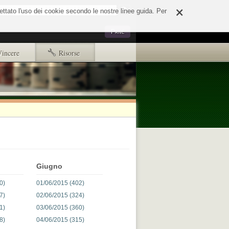
×
o
cettato l'uso dei cookie secondo le nostre linee guida. Per
Strumenti
Privé
personali
Vincere
Risorse
Primi passi
Copyright e disclaimer
d65244e508fd.html
ads.txt
Giugno
0)
01/06/2015 (402)
7)
02/06/2015 (324)
1)
03/06/2015 (360)
8)
04/06/2015 (315)