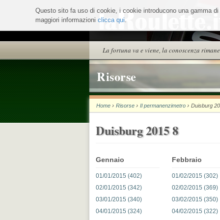
Salta
Questo sito fa uso di cookie, i cookie introducono una gamma di ser
ai
maggiori informazioni
contenuti.
clicca qui
.
|
Salta
alla
Sezioni
La fortuna va e viene, la conoscenza rimane
navigazione
Risorse
›
›
›
Home
Risorse
Il permanenzimetro
Duisburg 2
Duisburg 2015 8
Gennaio
Febbraio
01/01/2015 (402)
01/02/2015 (302)
02/01/2015 (342)
02/02/2015 (369)
03/01/2015 (340)
03/02/2015 (350)
04/01/2015 (324)
04/02/2015 (322)