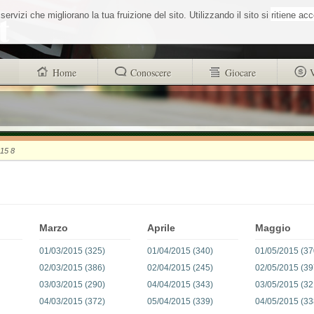
Cerca nel sit
vizi che migliorano la tua fruizione del sito. Utilizzando il sito si ritiene ac
Home
Conoscere
Giocare
trovi anche
Buono a sapersi
Glossario
Chi siamo
Sistemisti
Autori
015 8
Wheel Quiz
strucr88256d4d101312ad8b9518a71c1e
Men vs Wheel
Informativa utilizzo cookies
La Roulette secondo Massimo Aurelio
Marzo
Aprile
Maggio
01/03/2015 (325)
01/04/2015 (340)
01/05/2015 (37
02/03/2015 (386)
02/04/2015 (245)
02/05/2015 (39
03/03/2015 (290)
04/04/2015 (343)
03/05/2015 (32
04/03/2015 (372)
05/04/2015 (339)
04/05/2015 (33