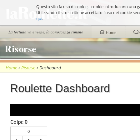
Salta
Questo sito fa uso di cookie, i cookie introducono una ga
ai
Utilizzando il sito si ritiene accettato l'uso dei cookie 
contenuti.
qui
.
|
Sezioni
Salta
La fortuna va e viene, la conoscenza rimane
Home
alla
navigazione
Risorse
trovi anche
Chi siamo
›
›
Home
Risorse
Dashboard
Wheel Quiz
Men vs Wheel
Roulette Dashboard
La Roulette secon
Colpi: 0
0