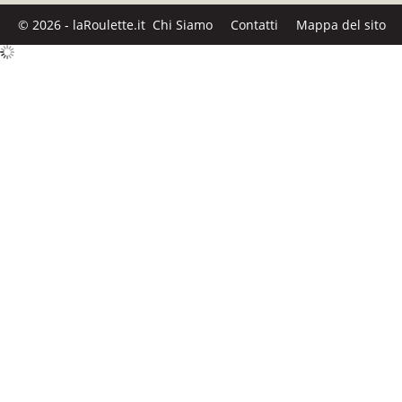
© 2026 - laRoulette.it
Chi Siamo
Contatti
Mappa del sito