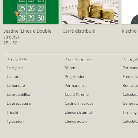
Sestine (Lines o Double
Carré distribuiti
Rischio 
streets)
25 - 30
La roulette
I nostri archivi
Le appli
Le regole
Sistemi
Permane
La storia
Progressioni
Frequen
Le puntate
Permanenze
Bet calcu
Le probabilità
Codici Xtreme
Calcolat
L'attrezzatura
Casinó in Europa
Generato
I rischi
Elenco sistemisti
Training 
I giocatori
Elenco autori
Calcolat