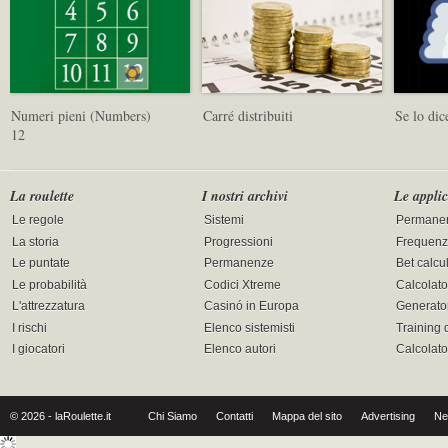
Numeri pieni (Numbers)
Carré distribuiti
Se lo dice
12
La roulette
I nostri archivi
Le applic
Le regole
Sistemi
Permane
La storia
Progressioni
Frequenz
Le puntate
Permanenze
Bet calcu
Le probabilità
Codici Xtreme
Calcolato
L'attrezzatura
Casinó in Europa
Generator
I rischi
Elenco sistemisti
Training 
I giocatori
Elenco autori
Calcolat
© 2026 - laRoulette.it
Chi Siamo
Contatti
Mappa del sito
Advertising
Ne