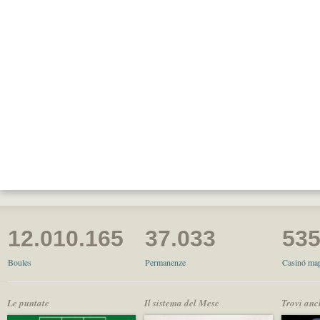
12.010.165
37.033
53
Boules
Permanenze
Casinó map
Le puntate
Il sistema del Mese
Trovi anc