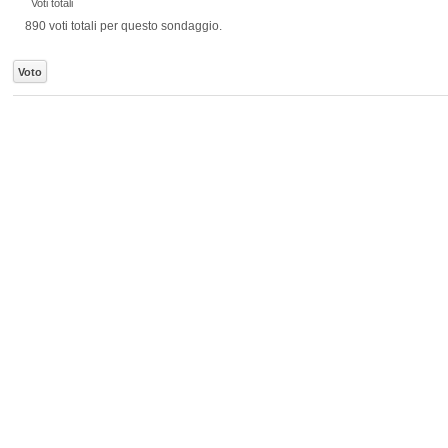
Voti totali
890
voti totali per questo sondaggio.