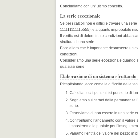
Concludiamo con un’ ultimo concetto.
La serie eccezionale
Se per i calcoli non è difficile trovare una ser
111111111115555), è alquanto improbabile risco
Il verificarsi di determinate condizioni abbass
struttura di una serie.
Ecco allora che è importante riconoscere un eve
condizioni.
Consideriamo una serie eccezionale quando avvi
qualsiasi serie.
Elaborazione di un sistema sfruttando i
Ricapitolando, ecco come la difficoltà della te
Calcoliamoci i punti critici per serie di l
Segniamo sul carnet della permanenza l
serie.
Osserviamo di non essere in una serie e
Confrontiamo l’andamento con il valore at
imposteremo le puntate per l’inseguimento
Variamo l’entità del valore del pezzo in p