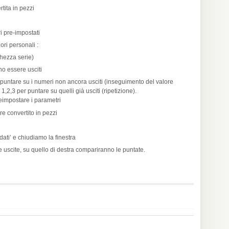
tita in pezzi
i pre-impostati
ri personali :
hezza serie)
o essere usciti
 puntare su i numeri non ancora usciti (inseguimento del valore
 1,2,3 per puntare su quelli già usciti (ripetizione).
impostare i parametri
re convertito in pezzi
 dati’ e chiudiamo la finestra
e uscite, su quello di destra compariranno le puntate.