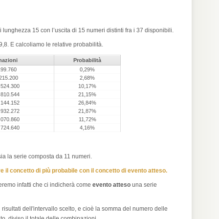
nghezza 15 con l’uscita di 15 numeri distinti fra i 37 disponibili.
8. E calcoliamo le relative probabilità.
azioni
Probabilità
199.760
0,29%
215.200
2,68%
.524.300
10,17%
.810.544
21,15%
.144.152
26,84%
.932.272
21,87%
.070.860
11,72%
.724.640
4,16%
ia la serie composta da 11 numeri.
il concetto di più probabile con il concetto di evento atteso.
teremo infatti che ci indicherà come
evento atteso
una serie
risultati dell'intervallo scelto, e cioè la somma del numero delle
o, diviso il totale delle combinazioni.