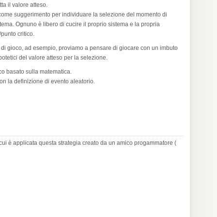
ta il valore atteso.
le come suggerimento per individuare la selezione del momento di
tema. Ognuno è libero di cucire il proprio sistema e la propria
punto critico.
ipi di gioco, ad esempio, proviamo a pensare di giocare con un imbuto
ipotetici del valore atteso per la selezione.
co basato sulla matematica.
on la definizione di evento aleatorio.
n cui è applicata questa strategia creato da un amico progammatore (