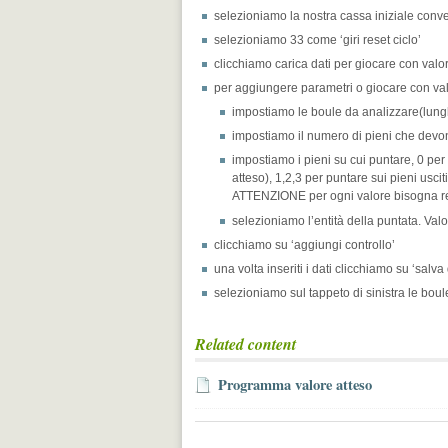
selezioniamo la nostra cassa iniziale conver
selezioniamo 33 come ‘giri reset ciclo’
clicchiamo carica dati per giocare con valor
per aggiungere parametri o giocare con valo
impostiamo le boule da analizzare(lung
impostiamo il numero di pieni che devon
impostiamo i pieni su cui puntare, 0 per
atteso), 1,2,3 per puntare sui pieni usciti
ATTENZIONE per ogni valore bisogna re
selezioniamo l’entità della puntata. Valo
clicchiamo su ‘aggiungi controllo’
una volta inseriti i dati clicchiamo su ‘salva
selezioniamo sul tappeto di sinistra le boul
Related content
Programma valore atteso