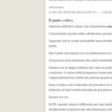
nell'esempio:
(9.364.199.760*15+85.499.215.200*14+.......+132.50
Il punto critico
Abbiamo definito il valore che chiameremo
pun
Conoscendo il punto critico sfrutteremo questo
Sapendo che le nostre probabilità sono diretta
punto.
Non esiste una regola con cui determinare la c
Si possono però esprimere dei valori mediante l
Ovvero con la legge empirica del caso la qua
condizioni, il valore della frequenza f osservat
l’approssimazione è tanto più precisa quanto p
Essa ci indica che l’intervallo da prendere in 
empririco di fuori media derivato da test person
Ovvero 9 e 14.
NOTA: questo valore è differente per ogni punto
direttamente proporzionale alle dimensioni dell