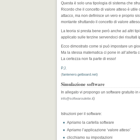
Questa è solo una tipologia di sistema che sfrut
Ricordo che il concetto di valore atteso è uti
attacco, ma non definisce un vero e proprio sis
montante sfruttando il concetto di valore atteso/
La teoria si presta bene però anche ad altri t
applicato sulle terzine servendoci dei risultati 
Ecco dimostrato come si può impostare un gio
Ma la stessa matematica ci pone in all’allerta c
La certezza non fa parte di esso!
P.J.
(
fantenero.getboard.net)
Simulazione software
In allegato vi propongo un software gratuito i
)
info@softwaroulette.it
Istruzioni per il software:
Apriamo la cartella software
Apriamo l’applicazione ‘valore atteso’
clicchiamo su impostazioni