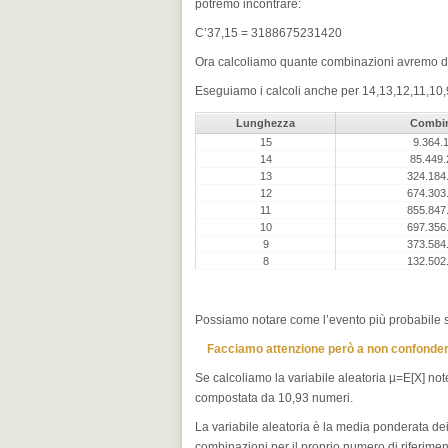
potremo incontrare:
C’37,15 = 3188675231420
Ora calcoliamo quante combinazioni avremo di lu
Eseguiamo i calcoli anche per 14,13,12,11,10,9,
Lunghezza
Combin
15
9.364.
14
85.449.
13
324.184
12
674.303
11
855.847
10
697.356
9
373.584
8
132.502
Possiamo notare come l’evento più probabile s
Facciamo attenzione però a non confondere 
Se calcoliamo la variabile aleatoria µ=E[X] no
compostata da 10,93 numeri.
La variabile aleatoria è la media ponderata dei 
combinazioni per il proprio numero di riferiment