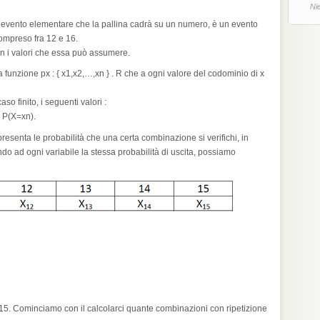
Ni
n evento elementare che la pallina cadrà su un numero, è un evento
ompreso fra 12 e 16.
xn i valori che essa può assumere.
a funzione px : { x1,x2,…,xn } . R che a ogni valore del codominio di x
so finito, i seguenti valori :
= P(X=xn).
esenta le probabilità che una certa combinazione si verifichi, in
ndo ad ogni variabile la stessa probabilità di uscita, possiamo
5. Cominciamo con il calcolarci quante combinazioni con ripetizione