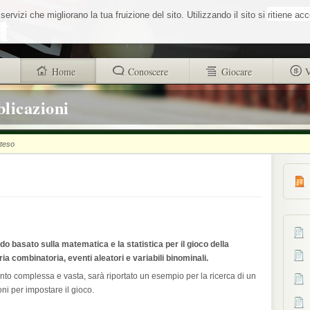
Cerca nel sit
vizi che migliorano la tua fruizione del sito. Utilizzando il sito si ritiene ac
Home
Conoscere
Giocare
V
trovi anche
Buono a sapersi
Glossario
blicazioni
Chi siamo
Sistemisti
Autori
tteso
Wheel Quiz
strucr88256d4d101312ad8b9518a71c1e
Men vs Wheel
Informativa utilizzo cookies
La Roulette secondo Massimo Aurelio
o basato sulla matematica e la statistica per il gioco della
a combinatoria, eventi aleatori e variabili binominali.
nto complessa e vasta, sarà riportato un esempio per la ricerca di un
ni per impostare il gioco.