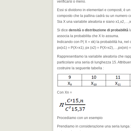
verificarsi o meno.
Essi si dividono in elementari e composti, è u
composto che la pallina cadrà su un numero c
Sia X una variabile aleatoria e siano x1,x2,…,
Si dice
densità o distribuzione di probabilità
l
associa la probabilita che X lo assuma.
Indicando con P( X = xk) la probabilità ha, nel ca
px(x1) = P(X=x1), px (x2) = P(X=x2),…,px(xn) 
Rappresentiamo la variabile aleatoria che rappr
particolare una seria di lunghezza 15. Attribue
costruire la seguente tabella :
Con Xn =
Procediamo con un esempio
Prendiamo in considerazione una seria lunga 1