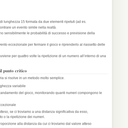
ie di lunghezza 15 formata da due elementi ripetuti (ad es.
ntrare un evento simile nella realtà.
ano sensibilmente le probabilità di successo e previsione della
nto eccezionale per fermare il gioco e riprenderlo al riassetto delle
ene per quattro volte la ripetizione di un numero all’interno di una
l punto critico
oria si risolve in un metodo molto semplice.
unghezza variabile
’andamento del gioco, monitorando quanti numeri compongono le
ccezionale
teso, se ci troviamo a una distanza significativa da esso,
 o la ripetizione dei numeri.
roporzione alla distanza da cui ci troviamo dal valore atteso