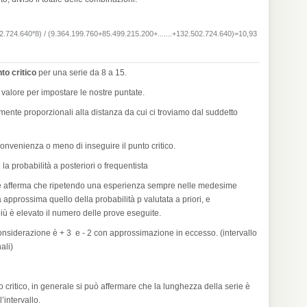
2.724.640*8) / (9.364.199.760+85.499.215.200+.......+132.502.724.640)=10,93
to critico
per una serie da 8 a 15.
 valore per impostare le nostre puntate.
mente proporzionali alla distanza da cui ci troviamo dal suddetto
onvenienza o meno di inseguire il punto critico.
a probabilità a posteriori o frequentista
le afferma che ripetendo una esperienza sempre nelle medesime
a approssima quello della probabilità p valutata a priori, e
iù è elevato il numero delle prove eseguite.
considerazione è + 3 e - 2 con approssimazione in eccesso. (intervallo
ali)
 critico, in generale si può affermare che la lunghezza della serie è
’intervallo.