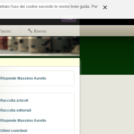
×
o
cettato l'uso dei cookie secondo le nostre linee guida. Per
Strumenti
Privé
personali
incere
Risorse
Primi passi
Copyright e disclaimer
d65244e508fd.html
ads.txt
Risponde Massimo Aurelio
Raccolta articoli
Raccolta editoriali
Risponde Massimo Aurelio
Ultimi contributi