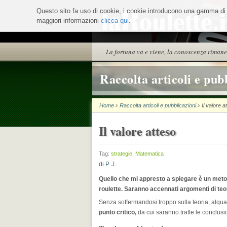
Salta
Questo sito fa uso di cookie, i cookie introducono una gamma di ser
ai
maggiori informazioni
contenuti.
clicca qui
.
|
Salta
alla
Sezioni
La fortuna va e viene, la conoscenza rimane
navigazione
Raccolta articoli e pub
›
›
Home
Raccolta articoli e pubblicazioni
Il valore a
Il valore atteso
Tag:
strategie
,
Matematica
di
P. J.
Quello che mi appresto a spiegare è un metod
roulette. Saranno accennati argomenti di teori
Senza soffermandosi troppo sulla teoria, alqua
punto critico,
da cui saranno tratte le conclusio